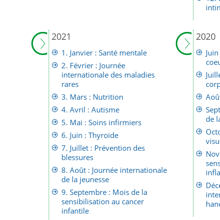
inti
2021
2020
1. Janvier : Santé mentale
Juin
coe
2. Février : Journée
internationale des maladies
Juil
rares
corp
3. Mars : Nutrition
Août
4. Avril : Autisme
Sep
de l
5. Mai : Soins infirmiers
Octo
6. Juin : Thyroïde
visu
7. Juillet : Prévention des
Nov
blessures
sens
8. Août : Journée internationale
infl
de la jeunesse
Déc
9. Septembre : Mois de la
inte
sensibilisation au cancer
han
infantile