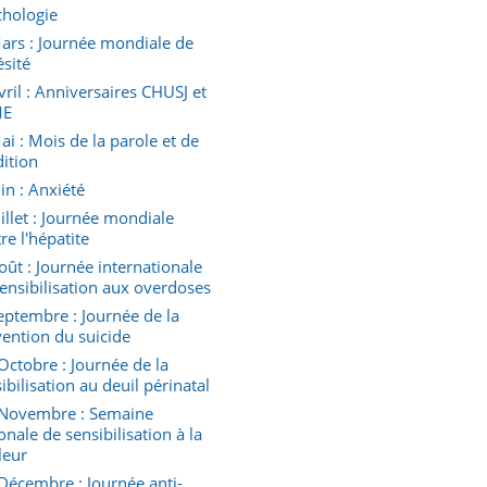
chologie
ars : Journée mondiale de
ésité
vril : Anniversaires CHUSJ et
ME
ai : Mois de la parole et de
dition
uin : Anxiété
uillet : Journée mondiale
re l'hépatite
oût : Journée internationale
ensibilisation aux overdoses
eptembre : Journée de la
ention du suicide
Octobre : Journée de la
ibilisation au deuil périnatal
 Novembre : Semaine
onale de sensibilisation à la
leur
Décembre : Journée anti-