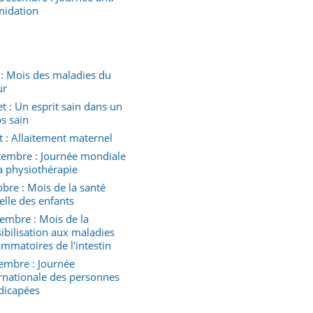
midation
 : Mois des maladies du
ur
let : Un esprit sain dans un
s sain
 : Allaitement maternel
tembre : Journée mondiale
a physiothérapie
bre : Mois de la santé
elle des enfants
embre : Mois de la
ibilisation aux maladies
ammatoires de l'intestin
embre : Journée
rnationale des personnes
dicapées