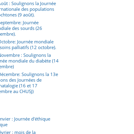
oût : Soulignons la Journée
rnationale des populations
chtones (9 août).
Septembre: Journée
diale des sourds (26
tembre).
Octobre: Journée mondiale
soins palliatifs (12 octobre).
Novembre : Soulignons la
rnée mondiale du diabète (14
embre)
Décembre: Soulignons la 13e
ions des Journées de
atalogie (16 et 17
embre au CHUSJ)
anvier : Journée d'éthique
ique
évrier : mois de la