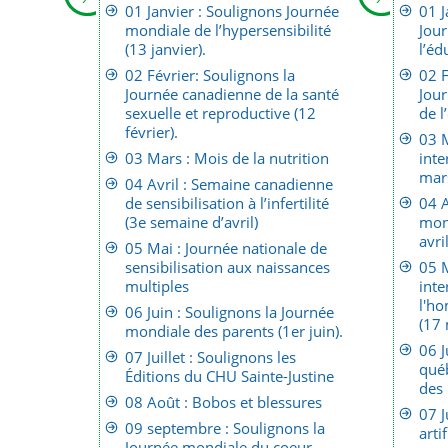
01 Janvier : Soulignons Journée
01 J
mondiale de l’hypersensibilité
Jour
(13 janvier).
l’éd
02 Février: Soulignons la
02 F
Journée canadienne de la santé
Jour
sexuelle et reproductive (12
de l
février).
03 M
03 Mars : Mois de la nutrition
inte
mar
04 Avril : Semaine canadienne
de sensibilisation à l’infertilité
04 A
(3e semaine d’avril)
mond
avril
05 Mai : Journée nationale de
sensibilisation aux naissances
05 M
multiples
inte
l'ho
06 Juin : Soulignons la Journée
(17 
mondiale des parents (1er juin).
06 J
07 Juillet : Soulignons les
québ
Éditions du CHU Sainte-Justine
des
08 Août : Bobos et blessures
07 J
09 septembre : Soulignons la
artif
Journée mondiale du coeur