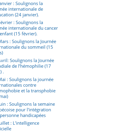
anvier : Soulignons la
née internationale de
ucation (24 janvier).
évrier : Soulignons la
née internationale du cancer
’enfant (15 février).
ars : Soulignons la Journée
rnationale du sommeil (15
s)
vril: Soulignons la Journée
iale de l’hémophilie (17
) .
ai : Soulignons la journée
rnationales contre
mophobie et la transphobie
mai)
uin : Soulignons la semaine
écoise pour l'intégration
 personne handicapées
uillet : L’intelligence
icielle