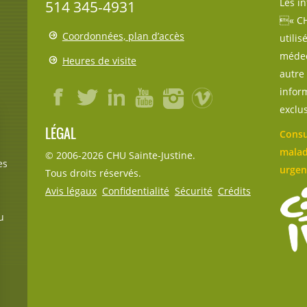
Les i
514 345-4931
« CH
Coordonnées, plan d’accès
utili
médec
Heures de visite
autre 
inform
exclu
LÉGAL
Consu
malad
© 2006-
2026
CHU Sainte-Justine.
es
urgen
Tous droits réservés.
Avis légaux
Confidentialité
Sécurité
Crédits
u