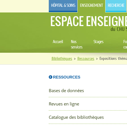
HÔPITAL & SOINS
ENSEIGNEMENT
RECHERCHE
ESPACE ENSEIGN
du CHU S
Accueil
Nos
Stages
Fo
services
co
Bibliothèques
>
Ressources
>
Expositions théma
RESSOURCES
Bases de données
Revues en ligne
Catalogue des bibliothèques