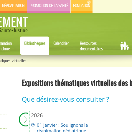
RÉADAPTATION
PROMOTION DE LA SANTÉ
FONDATION
EMENT
ainte-Justine
rmation
Bibliothèques
Calendrier
Ressources
ntinue
documentaires
tiques virtuelles
Expositions thématiques virtuelles des 
Que désirez-vous consulter ?
2026
01 Janvier : Soulignons la
réanimation pédiatrique