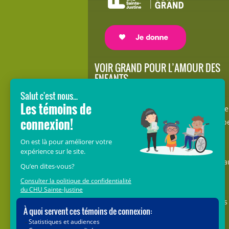
VOIR GRAND POUR L’AMOUR DES
ENFANTS
Avec le soutien de donateurs comme
vous au cœur de la campagne majeure
Voir Grand, nous conduisons les équip
soignantes vers les opportunités de la
science et des nouvelles technologies
pour que chaque enfant, où qu’il soit a
Québec, accède au savoir-faire et au
savoir-être uniques du CHU Sainte-
Justine. Ensemble, unissons nos forces
pour leur avenir.