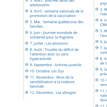
3. Mars : Journée santé des
psy
adolescents
3. M
4. Avril : semaine nationale de la
l'ob
promotion de la vaccination
4. A
5. Mai : Semaine québécoise des
CR
familles
5. M
6. Juin : Journée mondiale de
l'au
solidarité pour la migraine
6. J
7. Juillet : Les émotions
7. J
8. Août : Trouble du déficit de
cont
l'attention avec ou sans
hyperactivité
8. A
de s
9. Septembre : Arthrite juvénile
9. S
10. Octobre: Les Dys
prév
11. Novembre : Mois de la
10. 
sensibilisation à la violence
sens
familiale
11.
12. Décembre : Les allergies
nati
dou
12. 