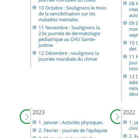
08 A
10 Octobre : Soulignons le mois
inte
de la sensibilisation sur les
auto
maladies mentales
09 
11 Novembre : Soulignons la
mon
23e journée de dermatologie
sep
pédiatrique au CHU Sainte-
10 
Justine
des 
12 Décembre : soulignons la
11 
Journée mondiale du climat
Jou
nov
12 
édit
néon
déc
2023
2022
1. Janvier : Activités physiques
1. J
clin
2. Février : journée de l'épilepsie
2. F