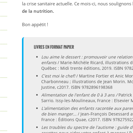
la crise sanitaire actuelle. Ce mois-ci, nous soulignons 
de la nutrition.
Bon appétit !
LIVRES EN FORMAT PAPIER
Lou aime le dessert : promouvoir une relation 
enfants
/ Marie-Michèle Ricard, illustrations
Québec : Midi trente éditions, 2019. ISBN 97
C'est moi le chef!
/ Martine Fortier et Anic Mor
Charbonneau ; illustrations de Jean Morin. Mo
Justine, c2017. ISBN 9782896198368
Alimentation de l'enfant de 0 à 3 ans /
Patrick
Sarrio. Issy-les-Moulineaux, France : Elsevi
L'alimentation des enfants racontée aux paren
de bien manger...
/ Jean-François Desessard av
France : Éditions Quae, c2017. ISBN 9782759
Les troubles du spectre de l'autisme : guide d
recettes pour aider votre enfant à manger
/ R