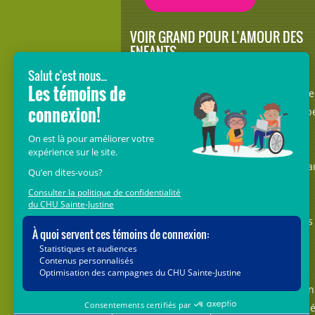
VOIR GRAND POUR L’AMOUR DES
ENFANTS
Avec le soutien de donateurs comme
vous au cœur de la campagne majeure
Voir Grand, nous conduisons les équip
soignantes vers les opportunités de la
science et des nouvelles technologies
pour que chaque enfant, où qu’il soit a
Québec, accède au savoir-faire et au
savoir-être uniques du CHU Sainte-
Justine. Ensemble, unissons nos forces
pour leur avenir.
Merci de voir grand avec nous.
Vous pouvez également faire votre don
par la poste ou par téléphone au num