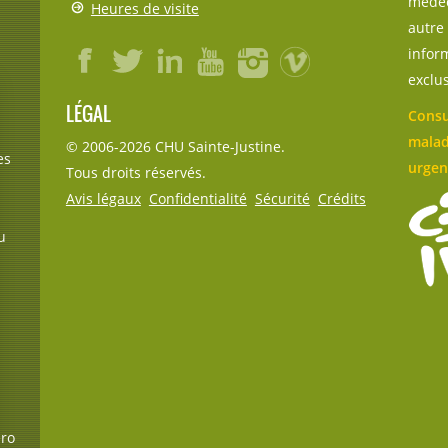
médec
Heures de visite
autre 
inform
exclu
LÉGAL
Consu
malad
© 2006-
2026
CHU Sainte-Justine.
es
urgen
Tous droits réservés.
Avis légaux
Confidentialité
Sécurité
Crédits
u
éro