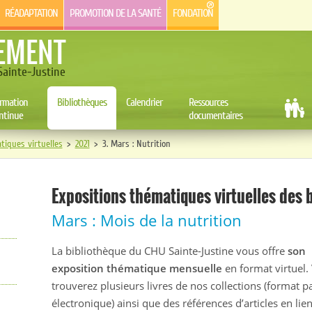
RÉADAPTATION
PROMOTION DE LA SANTÉ
FONDATION
EMENT
ainte-Justine
rmation
Bibliothèques
Calendrier
Ressources
ntinue
documentaires
tiques virtuelles
>
2021
>
3. Mars : Nutrition
Expositions thématiques virtuelles des 
Mars : Mois de la nutrition
La bibliothèque du CHU Sainte-Justine vous offre
son
exposition thématique mensuelle
en format virtuel.
trouverez plusieurs livres de nos collections (format p
électronique) ainsi que des références d’articles en lie