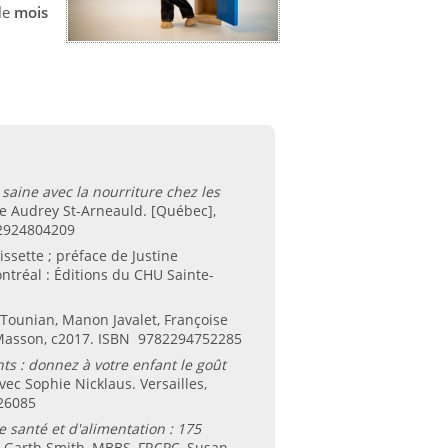
le
mois
saine avec la nourriture chez les
 de Audrey St-Arneauld. [Québec],
82924804209
issette ; préface de Justine
ntréal : Éditions du CHU Sainte-
 Tounian, Manon Javalet, Françoise
er Masson, c2017. ISBN 9782294752285
ts : donnez à votre enfant le goût
ec Sophie Nicklaus. Versailles,
226085
e santé et d'alimentation : 175
. Garth Smith, MBBS, FRCPC, Susan