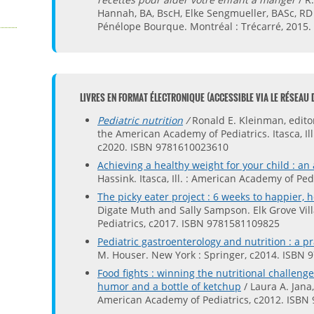
Hannah, BA, BscH, Elke Sengmueller, BASc, RD ;
Pénélope Bourque. Montréal : Trécarré, 2015
LIVRES EN FORMAT ÉLECTRONIQUE (ACCESSIBLE VIA LE RÉSEAU 
Pediatric nutrition
/
Ronald E. Kleinman, editor,
the American Academy of Pediatrics. Itasca, Il
c2020. ISBN 9781610023610
Achieving a healthy weight for your child : an 
Hassink. Itasca, Ill. : American Academy of Pe
The picky eater project : 6 weeks to happier, 
Digate Muth and Sally Sampson. Elk Grove Vill
Pediatrics, c2017. ISBN 9781581109825
Pediatric gastroenterology and nutrition : a pr
M. Houser. New York : Springer, c2014. ISBN
Food fights : winning the nutritional challeng
humor and a bottle of ketchup
/ Laura A. Jana,
American Academy of Pediatrics, c2012. ISB