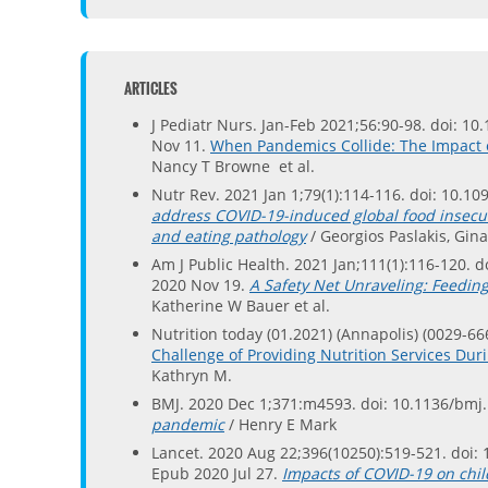
ARTICLES
J Pediatr Nurs. Jan-Feb 2021;56:90-98. doi: 1
Nov 11.
When Pandemics Collide: The Impact 
Nancy T Browne et al.
Nutr Rev. 2021 Jan 1;79(1):114-116. doi: 10.1
address COVID-19-induced global food insecur
and eating pathology
/ Georgios Paslakis, Gi
Am J Public Health. 2021 Jan;111(1):116-120. 
2020 Nov 19.
A Safety Net Unraveling: Feedin
Katherine W Bauer et al.
Nutrition today (01.2021) (Annapolis) (0029-666X
Challenge of Providing Nutrition Services Du
Kathryn M.
BMJ. 2020 Dec 1;371:m4593. doi: 10.1136/bm
pandemic
/ Henry E Mark
Lancet. 2020 Aug 22;396(10250):519-521. doi:
Epub 2020 Jul 27.
Impacts of COVID-19 on chil