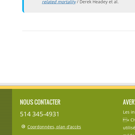
related mortality
/ Derek Headey et al.
NOUS CONTACTER
AVER
Les i
514 345-4931
« CH
Coordonnées, plan d’accès
utili