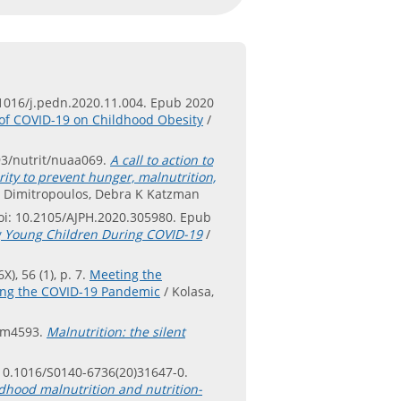
0.1016/j.pedn.2020.11.004. Epub 2020
of COVID-19 on Childhood Obesity
/
093/nutrit/nuaa069.
A call to action to
ity to prevent hunger, malnutrition,
na Dimitropoulos, Debra K Katzman
doi: 10.2105/AJPH.2020.305980. Epub
g Young Children During COVID-19
/
), 56 (1), p. 7.
Meeting the
ring the COVID-19 Pandemic
/ Kolasa,
j.m4593.
Malnutrition: the silent
 10.1016/S0140-6736(20)31647-0.
dhood malnutrition and nutrition-