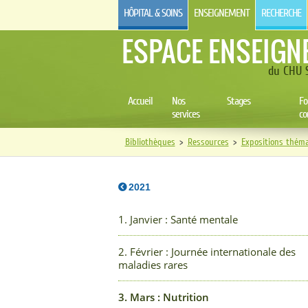
HÔPITAL & SOINS
ENSEIGNEMENT
RECHERCHE
ESPACE ENSEIGN
du CHU S
Accueil
Nos
Stages
Fo
services
co
Bibliothèques
>
Ressources
>
Expositions théma
2021
1. Janvier : Santé mentale
2. Février : Journée internationale des
maladies rares
3. Mars : Nutrition