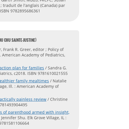
 traduit de l'anglais (Canada) par
. ISBN 9782895686361
DU CHU SAINTE-JUSTINE)
 Frank R. Greer, editor ; Policy of
l. American Academy of Pediatrics,
action plan for families
/ Sandra G.
diatrics, c2018. ISBN 9781610021555
healthier family mealtimes
/ Natalie
age, Ill. : American Academy of
actically painless review
/ Christine
 9781493904495
es of parenthood armed with insight,
 Jennifer Shu. Elk Grove Village, IL :
N 9781581106664