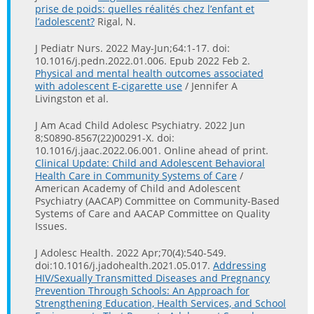
prise de poids: quelles réalités chez l’enfant et
l’adolescent?
Rigal, N.
J Pediatr Nurs. 2022 May-Jun;64:1-17. doi:
10.1016/j.pedn.2022.01.006. Epub 2022 Feb 2.
Physical and mental health outcomes associated
with adolescent E-cigarette use
/ Jennifer A
Livingston et al.
J Am Acad Child Adolesc Psychiatry. 2022 Jun
8;S0890-8567(22)00291-X. doi:
10.1016/j.jaac.2022.06.001. Online ahead of print.
Clinical Update: Child and Adolescent Behavioral
Health Care in Community Systems of Care
/
American Academy of Child and Adolescent
Psychiatry (AACAP) Committee on Community-Based
Systems of Care and AACAP Committee on Quality
Issues.
J Adolesc Health. 2022 Apr;70(4):540-549.
doi:10.1016/j.jadohealth.2021.05.017.
Addressing
HIV/Sexually Transmitted Diseases and Pregnancy
Prevention Through Schools: An Approach for
Strengthening Education, Health Services, and School