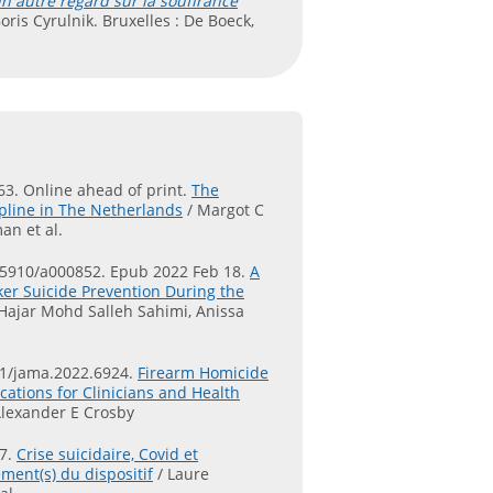
n autre regard sur la souffrance
ris Cyrulnik. Bruxelles : De Boeck,
63. Online ahead of print.
The
pline in The Netherlands
/ Margot C
an et al.
7-5910/a000852. Epub 2022 Feb 18.
A
rker Suicide Prevention During the
 Hajar Mohd Salleh Sahimi, Anissa
01/jama.2022.6924.
Firearm Homicide
ations for Clinicians and Health
lexander E Crosby
27.
Crise suicidaire, Covid et
ment(s) du dispositif
/ Laure