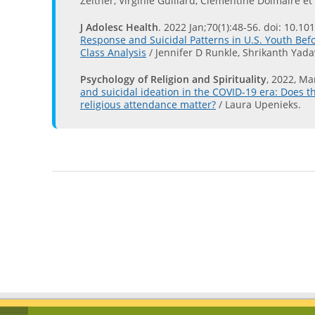
Zeltner, Virginie Guillard, Clémentine Dolmaire et 
J Adolesc Health
. 2022 Jan;70(1):48-56. doi: 10.1
Response and Suicidal Patterns in U.S. Youth Bef
Class Analysis
/ Jennifer D Runkle, Shrikanth Yadav
Psychology of Religion and Spirituality
, 2022, Ma
and suicidal ideation in the COVID-19 era: Does th
religious attendance matter?
/ Laura Upenieks.