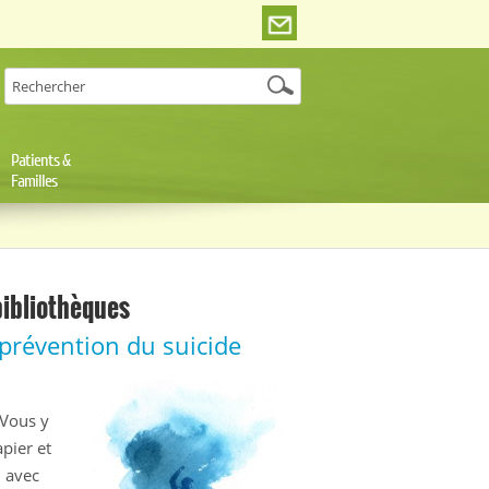
Patients &
Familles
bibliothèques
prévention du suicide
 Vous y
apier et
n avec