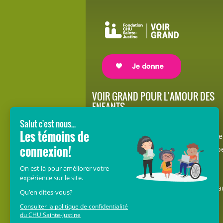
VOIR GRAND POUR L’AMOUR DES
ENFANTS
Avec le soutien de donateurs comme
vous au cœur de la campagne majeure
Voir Grand, nous conduisons les équip
soignantes vers les opportunités de la
science et des nouvelles technologies
pour que chaque enfant, où qu’il soit a
Québec, accède au savoir-faire et au
savoir-être uniques du CHU Sainte-