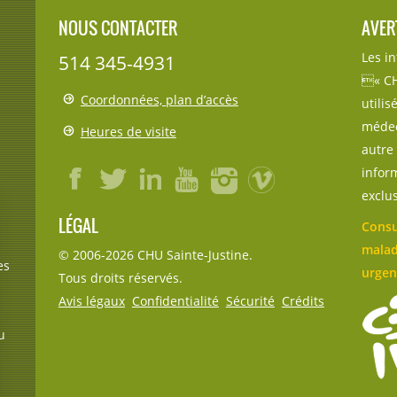
NOUS CONTACTER
AVER
Les i
514 345-4931
« CH
Coordonnées, plan d’accès
utili
médec
Heures de visite
autre 
inform
exclu
LÉGAL
Consu
malad
© 2006-
2026
CHU Sainte-Justine.
es
urgen
Tous droits réservés.
Avis légaux
Confidentialité
Sécurité
Crédits
u