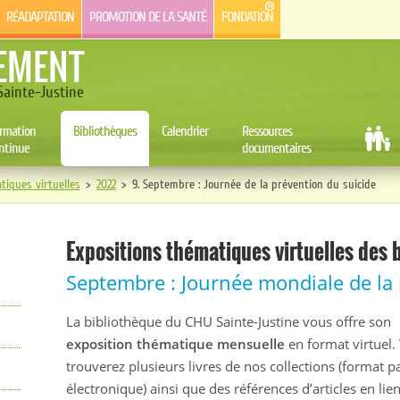
RÉADAPTATION
PROMOTION DE LA SANTÉ
FONDATION
EMENT
ainte-Justine
rmation
Bibliothèques
Calendrier
Ressources
ntinue
documentaires
tiques virtuelles
>
2022
>
9. Septembre : Journée de la prévention du suicide
Expositions thématiques virtuelles des 
Septembre : Journée mondiale de la 
La bibliothèque du CHU Sainte-Justine vous offre son
exposition thématique mensuelle
en format virtuel.
trouverez plusieurs livres de nos collections (format p
électronique) ainsi que des références d’articles en lie