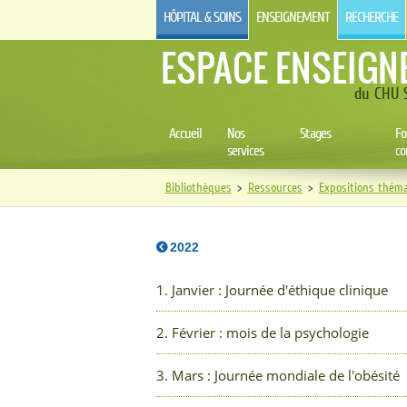
HÔPITAL & SOINS
ENSEIGNEMENT
RECHERCHE
ESPACE ENSEIGN
du CHU S
Accueil
Nos
Stages
Fo
services
co
Bibliothèques
>
Ressources
>
Expositions théma
2022
1. Janvier : Journée d'éthique clinique
2. Février : mois de la psychologie
3. Mars : Journée mondiale de l'obésité