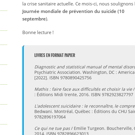
la crise sanitaire actuelle. Ce mois-ci, nous soulignons 
Journée mondiale de prévention du suicide (10
septembre
).
Bonne lecture !
LIVRES EN FORMAT PAPIER
Diagnostic and statistical manual of mental diso
Psychiatric Association. Washington, DC : America
[2022]. ISBN 9780890425756
Mathis : faire face aux difficultés et choisir la vie
: Éditions Midi trente, 2016. ISBN 9782923827797
L'adolescent suicidaire : le reconnaître, le compre
Bedwani. Montréal, Québec : Éditions du CHU Sain
9782896197064
Ce qui ne tue pas
/ Emilie Turgeon. Boucherville,
2014. ISBN 9782896623013