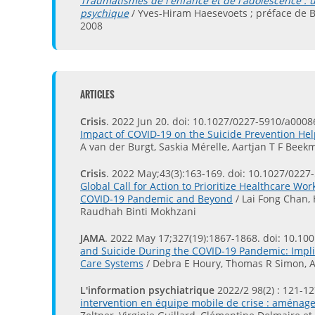
Traumatismes de l'enfance et de l'adolescence : u
psychique
/ Yves-Hiram Haesevoets ; préface de Bo
2008
ARTICLES
Crisis
. 2022 Jun 20. doi: 10.1027/0227-5910/a0008
Impact of COVID-19 on the Suicide Prevention Hel
A van der Burgt, Saskia Mérelle, Aartjan T F Beekm
Crisis
. 2022 May;43(3):163-169. doi: 10.1027/022
Global Call for Action to Prioritize Healthcare Wo
COVID-19 Pandemic and Beyond
/ Lai Fong Chan,
Raudhah Binti Mokhzani
JAMA
. 2022 May 17;327(19):1867-1868. doi: 10.10
and Suicide During the COVID-19 Pandemic: Implic
Care Systems
/ Debra E Houry, Thomas R Simon, A
L'information psychiatrique
2022/2 98(2) : 121-1
intervention en équipe mobile de crise : aménage