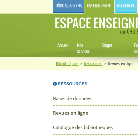
HÔPITAL & SOINS
ENSEIGNEMENT
RECHERCHE
ESPACE ENSEIGN
du CHU S
Accueil
Nos
Stages
Fo
services
co
Bibliothèques
>
Ressources
>
Revues en ligne
RESSOURCES
Bases de données
Revues en ligne
Catalogue des bibliothèques