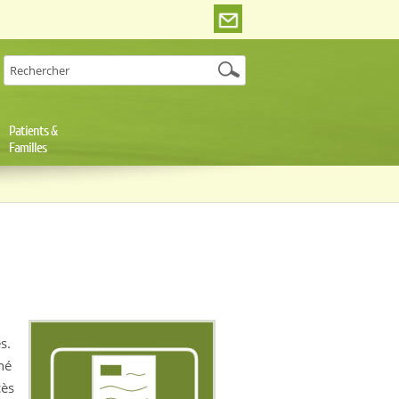
Patients &
Familles
s.
hé
cès