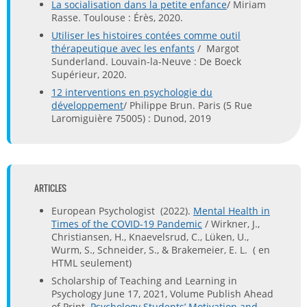
La socialisation dans la petite enfance
/ Miriam
Rasse. Toulouse : Érès, 2020.
Utiliser les histoires contées comme outil
thérapeutique avec les enfants
/ Margot
Sunderland. Louvain-la-Neuve : De Boeck
Supérieur, 2020.
12 interventions en psychologie du
développement
/ Philippe Brun. Paris (5 Rue
Laromiguière 75005) : Dunod, 2019
ARTICLES
European Psychologist (2022).
Mental Health in
Times of the COVID-19 Pandemic
/ Wirkner, J.,
Christiansen, H., Knaevelsrud, C., Lüken, U.,
Wurm, S., Schneider, S., & Brakemeier, E. L. ( en
HTML seulement)
Scholarship of Teaching and Learning in
Psychology June 17, 2021, Volume Publish Ahead
of Print.
Psychology Students’ Motivation and