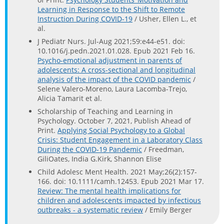
Learning in Response to the Shift to Remote
Instruction During COVID-19
/ Usher, Ellen L., et
al.
J Pediatr Nurs. Jul-Aug 2021;59:e44-e51. doi:
10.1016/j.pedn.2021.01.028. Epub 2021 Feb 16.
Psycho-emotional adjustment in parents of
adolescents: A cross-sectional and longitudinal
analysis of the impact of the COVID pandemic
/
Selene Valero-Moreno, Laura Lacomba-Trejo,
Alicia Tamarit et al.
Scholarship of Teaching and Learning in
Psychology. October 7, 2021, Publish Ahead of
Print.
Applying Social Psychology to a Global
Crisis: Student Engagement in a Laboratory Class
During the COVID-19 Pandemic
/ Freedman,
GiliOates, India G.Kirk, Shannon Elise
Child Adolesc Ment Health. 2021 May;26(2):157-
166. doi: 10.1111/camh.12453. Epub 2021 Mar 17.
Review: The mental health implications for
children and adolescents impacted by infectious
outbreaks - a systematic review
/ Emily Berger