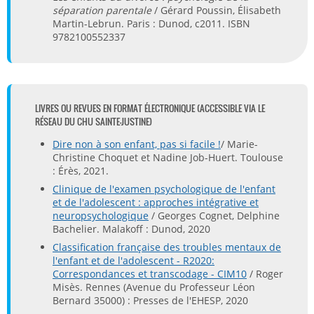
séparation
parentale
/ Gérard Poussin, Élisabeth
Martin-Lebrun. Paris : Dunod, c2011. ISBN
9782100552337
LIVRES OU REVUES EN FORMAT ÉLECTRONIQUE (ACCESSIBLE VIA LE
RÉSEAU DU CHU SAINTE-JUSTINE)
Dire non à son enfant, pas si facile !
/ Marie-
Christine Choquet et Nadine Job-Huert. Toulouse
: Érès, 2021.
Clinique de l'examen psychologique de l'enfant
et de l'adolescent : approches intégrative et
neuropsychologique
/ Georges Cognet, Delphine
Bachelier. Malakoff : Dunod, 2020
Classification française des troubles mentaux de
l'enfant et de l'adolescent - R2020:
Correspondances et transcodage - CIM10
/ Roger
Misès. Rennes (Avenue du Professeur Léon
Bernard 35000) : Presses de l'EHESP, 2020