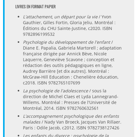
LIVRES EN FORMAT PAPIER
L'attachement, un départ pour la vie
/ Yvon
Gauthier, Gilles Fortin, Gloria Jeliu. Montréal :
Éditions du CHU Sainte-Justine, c2020. ISBN
9782896199532
Psychologie du développement de l'enfant
/
Diane E. Papalia, Gabriela Martorell ; adaptation
française dirigée par Annick Bève, Nicole
Laquerre, Geneviève Scavone ; conception et
rédaction des outils pédagogiques en ligne,
Audrey Barrière [et dix autres]. Montréal :
McGraw-Hill Education : Chenelière éducation,
c2018. ISBN 9782765107699
La psychologie de l'adolescence
/ sous la
direction de Michel Claes et Lyda Lannegrand-
Willems. Montréal : Presses de l'Université de
Montréal, 2014. ISBN 9782760632561
L'accompagnement psychologique des enfants
malades
/ Nady Van Broeck, Jacques Van Rillaer.
Paris : Odile Jacob, c2012. ISBN 9782738127426
Les enfants du divorce : psychologie de la