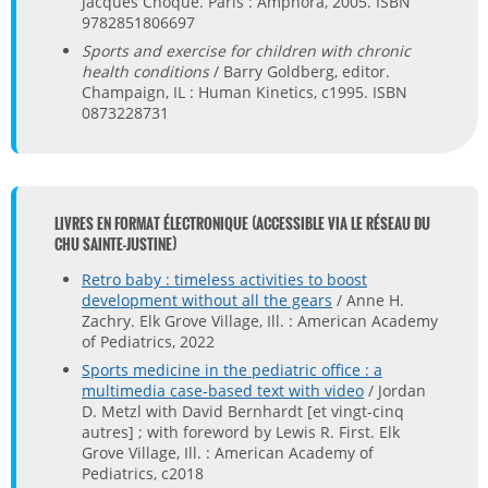
Jacques Choque. Paris : Amphora, 2005. ISBN
9782851806697
Sports and exercise for children with chronic
health conditions
/ Barry Goldberg, editor.
Champaign, IL : Human Kinetics, c1995. ISBN
0873228731
LIVRES EN FORMAT ÉLECTRONIQUE (ACCESSIBLE VIA LE RÉSEAU DU
CHU SAINTE-JUSTINE)
Retro baby : timeless activities to boost
development without all the gears
/ Anne H.
Zachry. Elk Grove Village, Ill. : American Academy
of Pediatrics, 2022
Sports medicine in the pediatric office : a
multimedia case-based text with video
/ Jordan
D. Metzl with David Bernhardt [et vingt-cinq
autres] ; with foreword by Lewis R. First. Elk
Grove Village, Ill. : American Academy of
Pediatrics, c2018