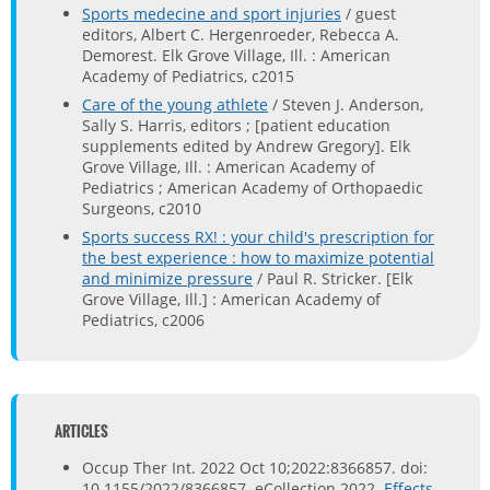
Sports medecine and sport injuries
/ guest
editors, Albert C. Hergenroeder, Rebecca A.
Demorest. Elk Grove Village, Ill. : American
Academy of Pediatrics, c2015
Care of the young athlete
/ Steven J. Anderson,
Sally S. Harris, editors ; [patient education
supplements edited by Andrew Gregory]. Elk
Grove Village, Ill. : American Academy of
Pediatrics ; American Academy of Orthopaedic
Surgeons, c2010
Sports success RX! : your child's prescription for
the best experience : how to maximize potential
and minimize pressure
/ Paul R. Stricker. [Elk
Grove Village, Ill.] : American Academy of
Pediatrics, c2006
ARTICLES
Occup Ther Int. 2022 Oct 10;2022:8366857. doi:
10.1155/2022/8366857. eCollection 2022.
Effects