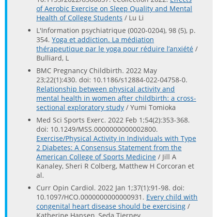
of Aerobic Exercise on Sleep Quality and Mental
Health of College Students
/ Lu Li
L'Information psychiatrique (0020-0204), 98 (5), p.
354.
Yoga et addiction. La médiation
thérapeutique par le yoga pour réduire l’anxiété
/
Bulliard, L
BMC Pregnancy Childbirth. 2022 May
23;22(1):430. doi: 10.1186/s12884-022-04758-0.
Relationship between physical activity and
mental health in women after childbirth: a cross-
sectional exploratory study
/ Yumi Tomioka
Med Sci Sports Exerc. 2022 Feb 1;54(2):353-368.
doi: 10.1249/MSS.0000000000002800.
Exercise/Physical Activity in Individuals with Type
2 Diabetes: A Consensus Statement from the
American College of Sports Medicine
/ Jill A
Kanaley, Sheri R Colberg, Matthew H Corcoran et
al.
Curr Opin Cardiol. 2022 Jan 1;37(1):91-98. doi:
10.1097/HCO.0000000000000931.
Every child with
congenital heart disease should be exercising
/
Katherine Hansen, Seda Tierney