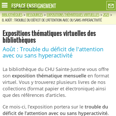
ESPACE ENSEIGNEMENT
du CHU Sainte-Justine
BIBLIOTHÈQUES
>
RESSOURCES
>
EXPOSITIONS THÉMATIQUES VIRTUELLES
>
2023
>
8. AOÛT : TROUBLE DU DÉFICIT DE L'ATTENTION AVEC OU SANS HYPERACTIVITÉ
Expositions thématiques virtuelles des
bibliothèques
Août : Trouble du déficit de l'attention
avec ou sans hyperactivité
La bibliothèque du CHU Sainte-Justine vous offre
son
exposition thématique mensuelle
en format
virtuel. Vous y trouverez plusieurs livres de nos
collections (format papier et électronique) ainsi
que des références d’articles.
Ce mois-ci, l’exposition portera sur le
trouble du
déficit de l’attention avec ou sans hyperactivité.