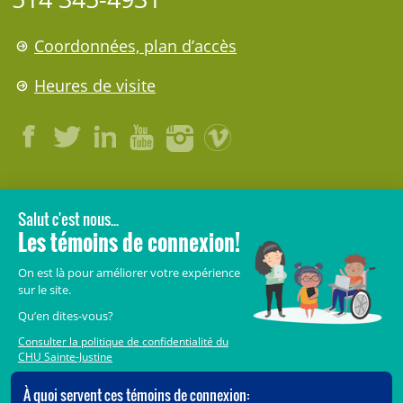
Coordonnées, plan d’accès
Heures de visite
LÉGAL
© 2006-
2026
CHU Sainte-Justine.
Tous droits réservés.
Avis légaux
Confidentialité
Sécurité
Crédits