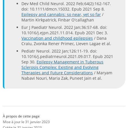
Dev Med Child Neurol. 2022 Feb;64(2):162-167.
doi: 10.1111/dmcn.15032. Epub 2021 Sep 8.
Epilepsy and cannabis: so near, yet so far
/
Martin Kirkpatrick, Finbar O'callaghan
Eur J Paediatr Neurol. 2022 Jan;36:57-68. doi:
10.1016/j.ejpn.2021.11.014. Epub 2021 Dec 3.
Vaccination and childhood epilepsies
/ Dana
Craiu, Zvonka Rener Primec, Lieven Lagae et al.
Pediatr Neurol. 2022 Jan;126:11-19. doi:
10.1016/j.pediatrneurol.2021.09.017. Epub 2021
Sep 30.
Epilepsy Management in Tuberous
Sclerosis Complex: Existing and Evolving
Therapies and Future Considerations
/ Maryam
Nabavi Nouri, Maria Zak, Puneet Jain et al.
À propos de cette page
Mise à jour le 31 janvier 2023
Créée le 31 janvier 2023