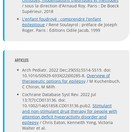
cliniques, modélisations théoriques et méthodes
/ sous la direction d'Arnaud Roy. Paris : De Boeck
Supérieur, 2018
L'enfant foudroyé : comprendre l'enfant
épileptique
/ René Soulayrol ; préface de Joseph
Roger. Paris : Éditions Odile Jacob, 1999
ARTICLES
Arch Pediatr. 2022 Dec;29(5S):5S14-5S19. doi:
10.1016/S0929-693X(22)00285-8.
Overview of
therapeutic options for epilepsy
/ M Kuchenbuch,
C Chiron, M Milh
Cochrane Database Syst Rev. 2022 Jul
13;7(7):CD013136. doi:
10.1002/14651858.CD013136.pub2.
Stimulant
and non-stimulant drug therapy for people with
attention deficit hyperactivity disorder and
epilepsy
/ Chris Eaton, Kenneith Yong, Victoria
Walter et al.