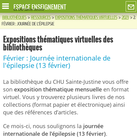
ESPACE ENSEIGNEMENT
du CHU Sainte-Justine
BIBLIOTHÈQUES
>
RESSOURCES
>
EXPOSITIONS THÉMATIQUES VIRTUELLES
>
2023
>
2.
FÉVRIER : JOURNÉE DE L'ÉPILEPSIE
Expositions thématiques virtuelles des
bibliothèques
Février : Journée internationale de
l'épilepsie (13 février)
La bibliothèque du CHU Sainte-Justine vous offre
son
exposition thématique mensuelle
en format
virtuel. Vous y trouverez plusieurs livres de nos
collections (format papier et électronique) ainsi
que des références d’articles.
Ce mois-ci, nous soulignons la
journée
internationale de l’épilepsie (13 février)
.