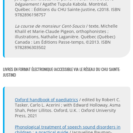
bégaiement
/ Agathe Tupula Kabola. Montréal,
Québec : Éditions du CHU Sainte-Justine, c2018. ISBN
9782896198757
La course de monsieur Cent-Soucis
/ texte, Michelle
Khalil et Marie-Claude Pigeon, orthophonistes ;
illustrations, Nathalie Laganière. Québec (Québec)
Canada : Les Éditions Passe-temps, ©2013. ISBN
9782896303502
LIVRES EN FORMAT ÉLECTRONIQUE (ACCESSIBLE VIA LE RÉSEAU DU CHU SAINTE-
JUSTINE)
Oxford handbook of paediatrics
/ edited by Robert C.
Tasker, Carlo L. Acerini ; with Edward Holloway, Asma
Shah, Peter Lillitos. Oxford, U.K. : Oxford University
Press, 2021
Phonological treatment of speech sound disorders in
children : a practical guide
/ Jacqueline Bauman-