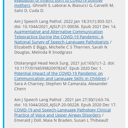
evaluation of infants born to COVID19 positive
mothers
. Ghiselli S, Laborai A, Biasucci G, Carvelli M,
Salsi D, Cuda D.
Am J Speech Lang Pathol. 2022 Jan 18;31(1):303-321.
doi: 10.1044/2021_AJSLP-21-00036. Epub 2021 Dec 14.
Augmentative and Alternative Communication
Telepractice During the COVID-19 Pandemic: A
National Survey of Speech-Language Pathologists
/
Elizabeth E Biggs, Michelle C S Therrien, Sarah N
Douglas, Melinda R Snodgrass
Otolaryngol Head Neck Surg. 2021 Jul;165(1):1-2. doi:
10.1177/0194599820978247. Epub 2020 Dec 1.
Potential Impact of the COVID-19 Pandemic on
Communication and Language Skills in Children
/
Sara A Charney, Stephen M Camarata, Alexander
Chern
Am J Speech Lang Pathol . 2021 Jan 27;30(1):63-74.
doi: 10.1044/2020_AJSLP-20-00228. Epub 2020 Dec 17.
COVID-19 and Speech-Language Pathology Clinical
Practice of Voice and Upper Airway Disorders
/
Emerald J Doll, Maia N Braden, Susan L Thibeault