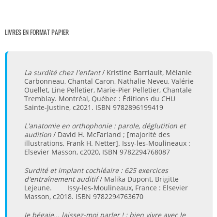
LIVRES EN FORMAT PAPIER
La surdité chez l'enfant
/ Kristine Barriault, Mélanie
Carbonneau, Chantal Caron, Nathalie Neveu, Valérie
Ouellet, Line Pelletier, Marie-Pier Pelletier, Chantale
Tremblay. Montréal, Québec : Éditions du CHU
Sainte-Justine, c2021. ISBN 9782896199419
L'anatomie en orthophonie : parole, déglutition et
audition
/ David H. McFarland ; [majorité des
illustrations, Frank H. Netter]. Issy-les-Moulineaux :
Elsevier Masson, c2020, ISBN 9782294768087
Surdité et implant cochléaire : 625 exercices
d'entraînement auditif
/ Malika Dupont, Brigitte
Lejeune. Issy-les-Moulineaux, France : Elsevier
Masson, c2018. ISBN 9782294763670
Je bégaie... laissez-moi parler ! : bien vivre avec le