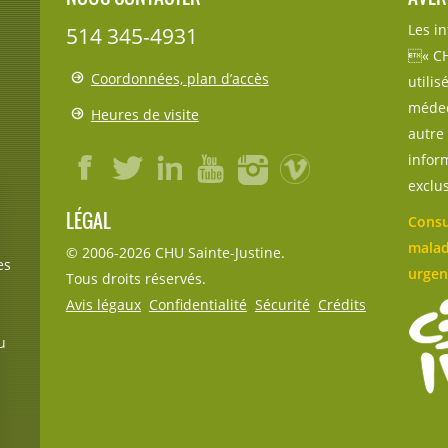
Les i
514 345-4931
« CH
Coordonnées, plan d’accès
utili
médec
Heures de visite
autre 
inform
exclu
LÉGAL
Consu
malad
© 2006-
2026
CHU Sainte-Justine.
es
urgen
Tous droits réservés.
Avis légaux
Confidentialité
Sécurité
Crédits
u