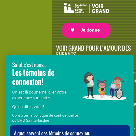
VOIR GRAND POUR L’AMOUR DES
ENFANTS
Avec le soutien de donateurs comme
vous au cœur de la campagne majeure
Voir Grand, nous conduisons les équip
soignantes vers les opportunités de la
science et des nouvelles technologies
pour que chaque enfant, où qu’il soit a
Québec, accède au savoir-faire et au
savoir-être uniques du CHU Sainte-
Justine. Ensemble, unissons nos forces
pour leur avenir.