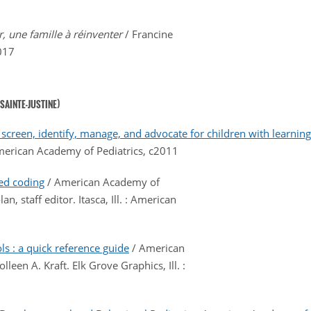
r, une famille à réinventer
/ Francine
2017
SAINTE-JUSTINE)
 screen, identify, manage, and advocate for children with learning 
 : American Academy of Pediatrics, c2011
ed coding
/ American Academy of
n, staff editor. Itasca, Ill. : American
s : a quick reference guide
/ American
leen A. Kraft. Elk Grove Graphics, Ill. :