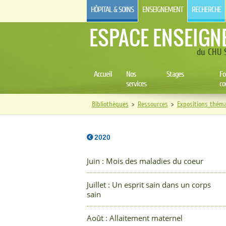
HÔPITAL & SOINS
ENSEIGNEMENT
RECHERCHE
ESPACE ENSEIGN
du CHU S
Accueil
Nos
Stages
Fo
services
co
Bibliothèques
>
Ressources
>
Expositions théma
2020
Juin : Mois des maladies du coeur
Juillet : Un esprit sain dans un corps
sain
Août : Allaitement maternel