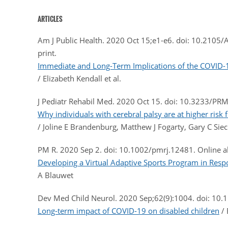
ARTICLES
Am J Public Health. 2020 Oct 15;e1-e6. doi: 10.2105
print.
Immediate and Long-Term Implications of the COVID-1
/ Elizabeth Kendall et al.
J Pediatr Rehabil Med. 2020 Oct 15. doi: 10.3233/PRM
Why individuals with cerebral palsy are at higher risk
/ Joline E Brandenburg, Matthew J Fogarty, Gary C Sie
PM R. 2020 Sep 2. doi: 10.1002/pmrj.12481. Online ah
Developing a Virtual Adaptive Sports Program in Res
A Blauwet
Dev Med Child Neurol. 2020 Sep;62(9):1004. doi: 10
Long-term impact of COVID-19 on disabled children
/ 