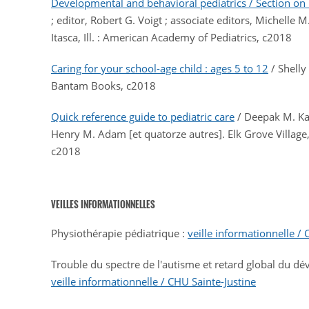
Developmental and behavioral pediatrics / Section on
; editor, Robert G. Voigt ; associate editors, Michelle 
Itasca, Ill. : American Academy of Pediatrics, c2018
Caring for your school-age child : ages 5 to 12
/ Shelly 
Bantam Books, c2018
Quick reference guide to pediatric care
/ Deepak M. Kama
Henry M. Adam [et quatorze autres]. Elk Grove Village,
c2018
VEILLES INFORMATIONNELLES
Physiothérapie pédiatrique :
veille informationnelle / 
Trouble du spectre de l'autisme et retard global du d
veille informationnelle / CHU Sainte-Justine