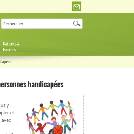
Patients &
Familles
icapées
 personnes handicapées
ous y
apier et
n avec