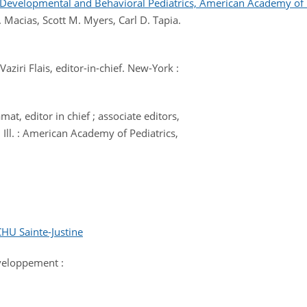
 Developmental and Behavioral Pediatrics, American Academy of 
M. Macias, Scott M. Myers, Carl D. Tapia.
Vaziri Flais, editor-in-chief. New-York :
t, editor in chief ; associate editors,
 Ill. : American Academy of Pediatrics,
CHU Sainte-Justine
éveloppement :