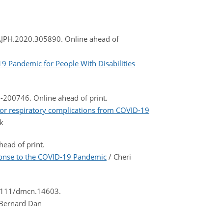
/AJPH.2020.305890. Online ahead of
9 Pandemic for People With Disabilities
-200746. Online ahead of print.
 for respiratory complications from COVID-19
ck
ead of print.
ponse to the COVID-19 Pandemic
/ Cheri
.1111/dmcn.14603.
Bernard Dan