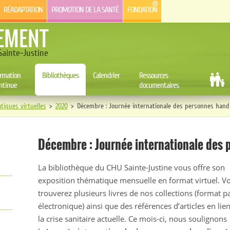
RÉADAPTATION
PROMOTION DE LA SANTÉ
FONDATION
EMENT
ainte-Justine
rmation
Bibliothèques
Calendrier
Ressources
ntinue
documentaires
tiques virtuelles
>
2020
>
Décembre : Journée internationale des personnes hand
Décembre : Journée internationale des
La bibliothèque du CHU Sainte-Justine vous offre son
exposition thématique mensuelle en format virtuel. V
trouverez plusieurs livres de nos collections (format p
électronique) ainsi que des références d’articles en lie
la crise sanitaire actuelle. Ce mois-ci, nous soulignons