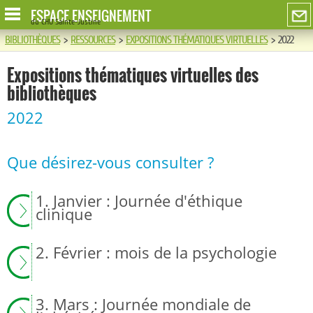
ESPACE ENSEIGNEMENT
du CHU Sainte-Justine
BIBLIOTHÈQUES
>
RESSOURCES
>
EXPOSITIONS THÉMATIQUES VIRTUELLES
>
2022
Expositions thématiques virtuelles des
bibliothèques
2022
Que désirez-vous consulter ?
1. Janvier : Journée d'éthique
clinique
2. Février : mois de la psychologie
3. Mars : Journée mondiale de