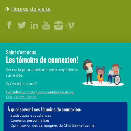
Heures de visite
LÉGAL
© 2006-
2026
CHU Sainte-Justine.
Tous droits réservés.
Avis légaux
Confidentialité
Sécurité
Crédits