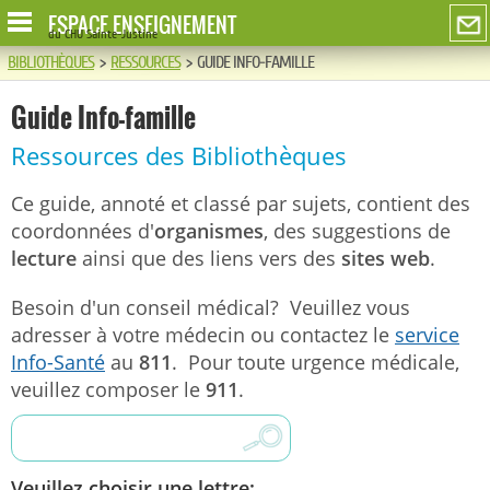
ESPACE ENSEIGNEMENT
du CHU Sainte-Justine
BIBLIOTHÈQUES
>
RESSOURCES
>
GUIDE INFO-FAMILLE
Guide Info-famille
Ressources des Bibliothèques
Ce guide, annoté et classé par sujets, contient des
coordonnées d'
organismes
, des suggestions de
lecture
ainsi que des liens vers des
sites web
.
Besoin d'un conseil médical? Veuillez vous
adresser à votre médecin ou contactez le
service
Info-Santé
au
811
. Pour toute urgence médicale,
veuillez composer le
911
.
Veuillez choisir une lettre: