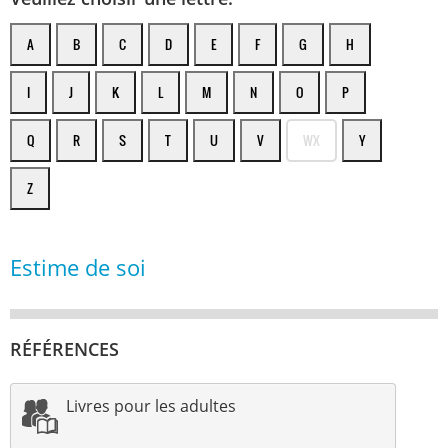
A
B
C
D
E
F
G
H
I
J
K
L
M
N
O
P
Q
R
S
T
U
V
WX
Y
Z
Estime de soi
RÉFÉRENCES
Livres pour les adultes