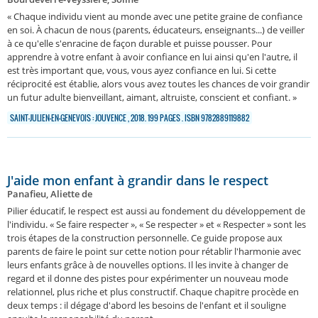
« Chaque individu vient au monde avec une petite graine de confiance
en soi. À chacun de nous (parents, éducateurs, enseignants...) de veiller
à ce qu'elle s'enracine de façon durable et puisse pousser. Pour
apprendre à votre enfant à avoir confiance en lui ainsi qu'en l'autre, il
est très important que, vous, vous ayez confiance en lui. Si cette
réciprocité est établie, alors vous avez toutes les chances de voir grandir
un futur adulte bienveillant, aimant, altruiste, conscient et confiant. »
SAINT-JULIEN-EN-GENEVOIS : JOUVENCE , 2018. 199 PAGES . ISBN 9782889119882
J'aide mon enfant à grandir dans le respect
Panafieu, Aliette de
Pilier éducatif, le respect est aussi au fondement du développement de
l'individu. « Se faire respecter », « Se respecter » et « Respecter » sont les
trois étapes de la construction personnelle. Ce guide propose aux
parents de faire le point sur cette notion pour rétablir l'harmonie avec
leurs enfants grâce à de nouvelles options. Il les invite à changer de
regard et il donne des pistes pour expérimenter un nouveau mode
relationnel, plus riche et plus constructif. Chaque chapitre procède en
deux temps : il dégage d'abord les besoins de l'enfant et il souligne