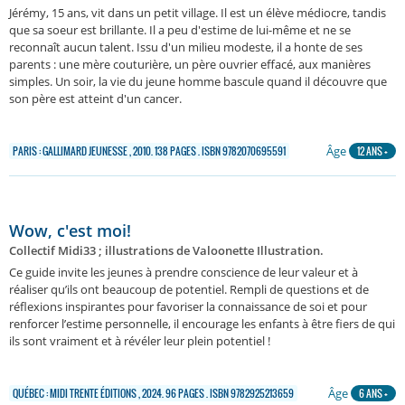
Jérémy, 15 ans, vit dans un petit village. Il est un élève médiocre, tandis
que sa soeur est brillante. Il a peu d'estime de lui-même et ne se
reconnaît aucun talent. Issu d'un milieu modeste, il a honte de ses
parents : une mère couturière, un père ouvrier effacé, aux manières
simples. Un soir, la vie du jeune homme bascule quand il découvre que
son père est atteint d'un cancer.
Âge
PARIS : GALLIMARD JEUNESSE , 2010. 138 PAGES . ISBN 9782070695591
12 ANS +
Wow, c'est moi!
Collectif Midi33 ; illustrations de Valoonette Illustration.
Ce guide invite les jeunes à prendre conscience de leur valeur et à
réaliser qu’ils ont beaucoup de potentiel. Rempli de questions et de
réflexions inspirantes pour favoriser la connaissance de soi et pour
renforcer l’estime personnelle, il encourage les enfants à être fiers de qui
ils sont vraiment et à révéler leur plein potentiel !
Âge
QUÉBEC : MIDI TRENTE ÉDITIONS , 2024. 96 PAGES . ISBN 9782925213659
6 ANS +