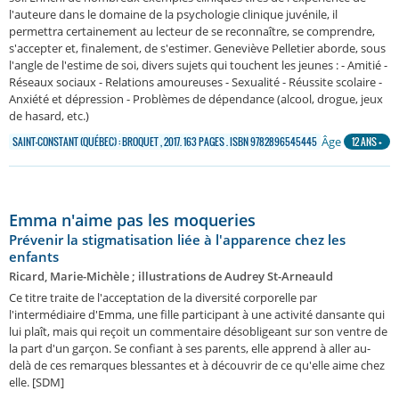
l'auteure dans le domaine de la psychologie clinique juvénile, il
permettra certainement au lecteur de se reconnaître, se comprendre,
s'accepter et, finalement, de s'estimer. Geneviève Pelletier aborde, sous
l'angle de l'estime de soi, divers sujets qui touchent les jeunes : - Amitié -
Réseaux sociaux - Relations amoureuses - Sexualité - Réussite scolaire -
Anxiété et dépression - Problèmes de dépendance (alcool, drogue, jeux
de hasard, etc.)
Âge
SAINT-CONSTANT (QUÉBEC) : BROQUET , 2017. 163 PAGES . ISBN 9782896545445
12 ANS +
Emma n'aime pas les moqueries
Prévenir la stigmatisation liée à l'apparence chez les
enfants
Ricard, Marie-Michèle ; illustrations de Audrey St-Arneauld
Ce titre traite de l'acceptation de la diversité corporelle par
l'intermédiaire d'Emma, une fille participant à une activité dansante qui
lui plaît, mais qui reçoit un commentaire désobligeant sur son ventre de
la part d'un garçon. Se confiant à ses parents, elle apprend à aller au-
delà de ces remarques blessantes et à découvrir de ce qu'elle aime chez
elle. [SDM]