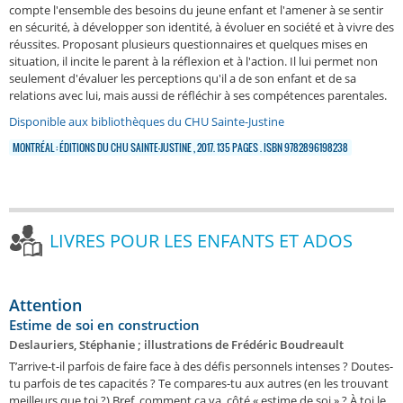
compte l'ensemble des besoins du jeune enfant et l'amener à se sentir
en sécurité, à développer son identité, à évoluer en société et à vivre des
réussites. Proposant plusieurs questionnaires et quelques mises en
situation, il incite le parent à la réflexion et à l'action. Il lui permet non
seulement d'évaluer les perceptions qu'il a de son enfant et de sa
relations avec lui, mais aussi de réfléchir à ses compétences parentales.
Disponible aux bibliothèques du CHU Sainte-Justine
MONTRÉAL : ÉDITIONS DU CHU SAINTE-JUSTINE , 2017. 135 PAGES . ISBN 9782896198238
LIVRES POUR LES ENFANTS ET ADOS
Attention
Estime de soi en construction
Deslauriers, Stéphanie ; illustrations de Frédéric Boudreault
T’arrive-t-il parfois de faire face à des défis personnels intenses ? Doutes-
tu parfois de tes capacités ? Te compares-tu aux autres (en les trouvant
meilleurs que toi ?) Bref, comment ça va, côté « estime de soi » ? À toi le