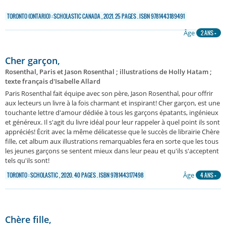
TORONTO (ONTARIO) : SCHOLASTIC CANADA , 2021. 25 PAGES . ISBN 9781443189491
Âge
2 ANS +
Cher garçon,
Rosenthal, Paris et Jason Rosenthal ; illustrations de Holly Hatam ;
texte français d'Isabelle Allard
Paris Rosenthal fait équipe avec son père, Jason Rosenthal, pour offrir
aux lecteurs un livre à la fois charmant et inspirant! Cher garçon, est une
touchante lettre d'amour dédiée à tous les garçons épatants, ingénieux
et généreux. Il s'agit du livre idéal pour leur rappeler à quel point ils sont
appréciés! Écrit avec la même délicatesse que le succès de librairie Chère
fille, cet album aux illustrations remarquables fera en sorte que les tous
les jeunes garçons se sentent mieux dans leur peau et qu'ils s'acceptent
tels qu'ils sont!
Âge
TORONTO : SCHOLASTIC , 2020. 40 PAGES . ISBN 9781443177498
4 ANS +
Chère fille,