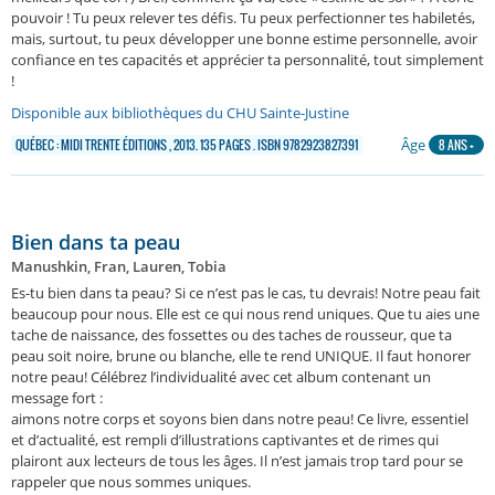
pouvoir ! Tu peux relever tes défis. Tu peux perfectionner tes habiletés,
mais, surtout, tu peux développer une bonne estime personnelle, avoir
confiance en tes capacités et apprécier ta personnalité, tout simplement
!
Disponible aux bibliothèques du CHU Sainte-Justine
Âge
QUÉBEC : MIDI TRENTE ÉDITIONS , 2013. 135 PAGES . ISBN 9782923827391
8 ANS +
Bien dans ta peau
Manushkin, Fran, Lauren, Tobia
Es-tu bien dans ta peau? Si ce n’est pas le cas, tu devrais! Notre peau fait
beaucoup pour nous. Elle est ce qui nous rend uniques. Que tu aies une
tache de naissance, des fossettes ou des taches de rousseur, que ta
peau soit noire, brune ou blanche, elle te rend UNIQUE. Il faut honorer
notre peau! Célébrez l’individualité avec cet album contenant un
message fort :
aimons notre corps et soyons bien dans notre peau! Ce livre, essentiel
et d’actualité, est rempli d’illustrations captivantes et de rimes qui
plairont aux lecteurs de tous les âges. Il n’est jamais trop tard pour se
rappeler que nous sommes uniques.