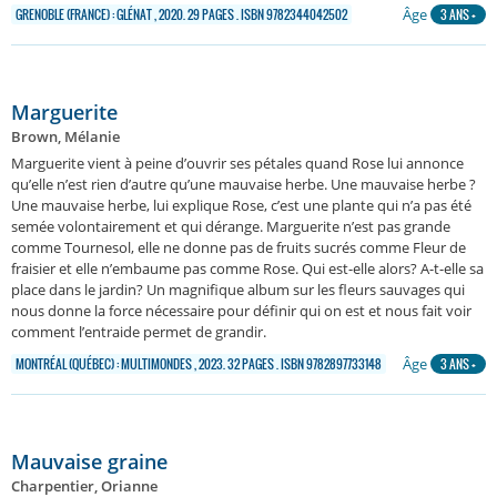
Âge
GRENOBLE (FRANCE) : GLÉNAT , 2020. 29 PAGES . ISBN 9782344042502
3 ANS +
Marguerite
Brown, Mélanie
Marguerite vient à peine d’ouvrir ses pétales quand Rose lui annonce
qu’elle n’est rien d’autre qu’une mauvaise herbe. Une mauvaise herbe ?
Une mauvaise herbe, lui explique Rose, c’est une plante qui n’a pas été
semée volontairement et qui dérange. Marguerite n’est pas grande
comme Tournesol, elle ne donne pas de fruits sucrés comme Fleur de
fraisier et elle n’embaume pas comme Rose. Qui est-elle alors? A-t-elle sa
place dans le jardin? Un magnifique album sur les fleurs sauvages qui
nous donne la force nécessaire pour définir qui on est et nous fait voir
comment l’entraide permet de grandir.
Âge
MONTRÉAL (QUÉBEC) : MULTIMONDES , 2023. 32 PAGES . ISBN 9782897733148
3 ANS +
Mauvaise graine
Charpentier, Orianne