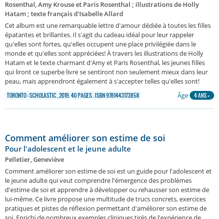
Rosenthal, Amy Krouse et Paris Rosenthal ; illustrations de Holly
Hatam ; texte français d'Isabelle Allard
Cet album est une remarquable lettre d'amour dédiée à toutes les filles
épatantes et brillantes. Il s'agit du cadeau idéal pour leur rappeler
qu'elles sont fortes, qu'elles occupent une place privilégiée dans le
monde et qu'elles sont appréciées! À travers les illustrations de Holly
Hatam et le texte charmant d'Amy et Paris Rosenthal, les jeunes filles
qui liront ce superbe livre se sentiront non seulement mieux dans leur
peau, mais apprendront également à s'accepter telles qu'elles sont!
Âge
TORONTO : SCHOLASTIC , 2019. 40 PAGES . ISBN 9781443173858
4 ANS +
Comment améliorer son estime de soi
Pour l'adolescent et le jeune adulte
Pelletier, Geneviève
Comment améliorer son estime de soi est un guide pour l'adolescent et
le jeune adulte qui veut comprendre l'émergence des problèmes
d'estime de soi et apprendre à développer ou rehausser son estime de
lui-même. Ce livre propose une multitude de trucs concrets, exercices
pratiques et pistes de réflexion permettant d'améliorer son estime de
soi. Enrichi de nombreux exemples cliniques tirés de l'expérience de