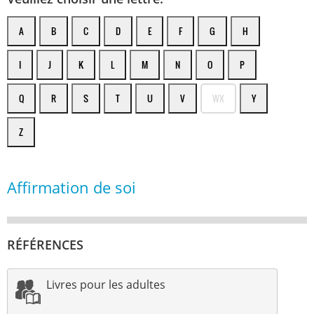
A
B
C
D
E
F
G
H
I
J
K
L
M
N
O
P
Q
R
S
T
U
V
WX
Y
Z
Affirmation de soi
RÉFÉRENCES
Livres pour les adultes