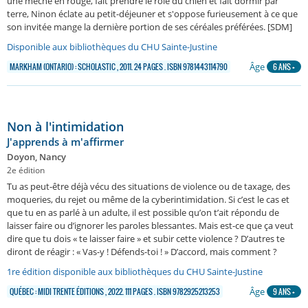
une mèche en rouge, fait prendre le rôle du chien et fait dormir par
terre, Ninon éclate au petit-déjeuner et s'oppose furieusement à ce que
son invitée mange la dernière portion de ses céréales préférées. [SDM]
Disponible aux bibliothèques du CHU Sainte-Justine
Âge
MARKHAM (ONTARIO) : SCHOLASTIC , 2011. 24 PAGES . ISBN 9781443114790
6 ANS +
Non à l'intimidation
J'apprends à m'affirmer
Doyon, Nancy
2e édition
Tu as peut-être déjà vécu des situations de violence ou de taxage, des
moqueries, du rejet ou même de la cyberintimidation. Si c’est le cas et
que tu en as parlé à un adulte, il est possible qu’on t’ait répondu de
laisser faire ou d’ignorer les paroles blessantes. Mais est-ce que ça veut
dire que tu dois « te laisser faire » et subir cette violence ? D’autres te
diront de réagir : « Vas-y ! Défends-toi ! » D’accord, mais comment ?
1re édition disponible aux bibliothèques du CHU Sainte-Justine
Âge
QUÉBEC : MIDI TRENTE ÉDITIONS , 2022. 111 PAGES . ISBN 9782925213253
9 ANS +