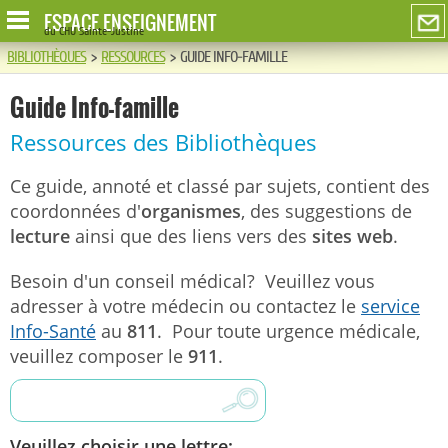
ESPACE ENSEIGNEMENT
du CHU Sainte-Justine
BIBLIOTHÈQUES
>
RESSOURCES
>
GUIDE INFO-FAMILLE
Guide Info-famille
Ressources des Bibliothèques
Ce guide, annoté et classé par sujets, contient des
coordonnées d'
organismes
, des suggestions de
lecture
ainsi que des liens vers des
sites web
.
Besoin d'un conseil médical? Veuillez vous
adresser à votre médecin ou contactez le
service
Info-Santé
au
811
. Pour toute urgence médicale,
veuillez composer le
911
.
Veuillez choisir une lettre: