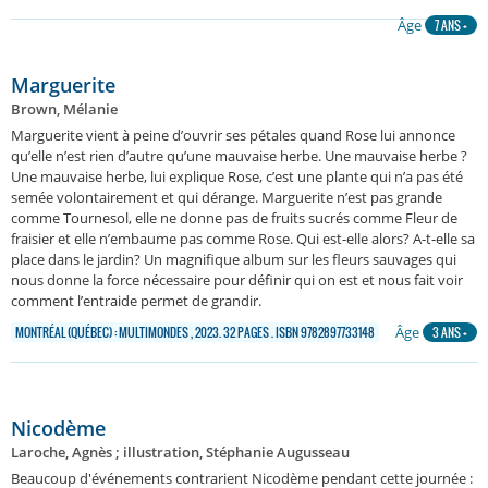
Âge
7 ANS +
Marguerite
Brown, Mélanie
Marguerite vient à peine d’ouvrir ses pétales quand Rose lui annonce
qu’elle n’est rien d’autre qu’une mauvaise herbe. Une mauvaise herbe ?
Une mauvaise herbe, lui explique Rose, c’est une plante qui n’a pas été
semée volontairement et qui dérange. Marguerite n’est pas grande
comme Tournesol, elle ne donne pas de fruits sucrés comme Fleur de
fraisier et elle n’embaume pas comme Rose. Qui est-elle alors? A-t-elle sa
place dans le jardin? Un magnifique album sur les fleurs sauvages qui
nous donne la force nécessaire pour définir qui on est et nous fait voir
comment l’entraide permet de grandir.
Âge
MONTRÉAL (QUÉBEC) : MULTIMONDES , 2023. 32 PAGES . ISBN 9782897733148
3 ANS +
Nicodème
Laroche, Agnès ; illustration, Stéphanie Augusseau
Beaucoup d'événements contrarient Nicodème pendant cette journée :