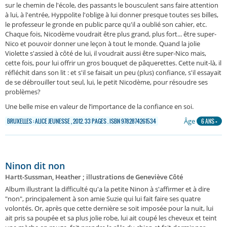
sur le chemin de l'école, des passants le bousculent sans faire attention
à lui, à l'entrée, Hyppolite l'oblige à lui donner presque toutes ses billes,
le professeur le gronde en public parce qu'il a oublié son cahier, etc.
Chaque fois, Nicodème voudrait être plus grand, plus fort... être super-
Nico et pouvoir donner une leçon à tout le monde. Quand la jolie
Violette s'assied à côté de lui, il voudrait aussi être super-Nico mais,
cette fois, pour lui offrir un gros bouquet de pâquerettes. Cette nuit-là, il
réfléchit dans son lit : et s'il se faisait un peu (plus) confiance, s'il essayait
de se débrouiller tout seul, lui, le petit Nicodème, pour résoudre ses
problèmes?
Une belle mise en valeur de l’importance de la confiance en soi.
Âge
BRUXELLES : ALICE JEUNESSE , 2012. 33 PAGES . ISBN 9782874261534
6 ANS +
Ninon dit non
Hartt-Sussman, Heather ; illustrations de Geneviève Côté
Album illustrant la difficulté qu'a la petite Ninon à s'affirmer et à dire
"non", principalement à son amie Suzie qui lui fait faire ses quatre
volontés. Or, après que cette dernière se soit imposée pour la nuit, lui
ait pris sa poupée et sa plus jolie robe, lui ait coupé les cheveux et teint