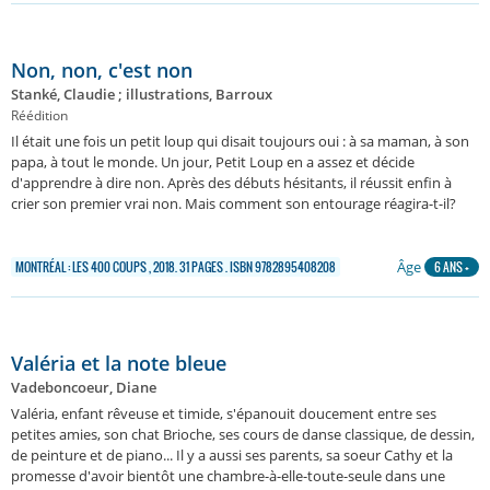
Non, non, c'est non
Stanké, Claudie ; illustrations, Barroux
Réédition
Il était une fois un petit loup qui disait toujours oui : à sa maman, à son
papa, à tout le monde. Un jour, Petit Loup en a assez et décide
d'apprendre à dire non. Après des débuts hésitants, il réussit enfin à
crier son premier vrai non. Mais comment son entourage réagira-t-il?
Âge
MONTRÉAL : LES 400 COUPS , 2018. 31 PAGES . ISBN 9782895408208
6 ANS +
Valéria et la note bleue
Vadeboncoeur, Diane
Valéria, enfant rêveuse et timide, s'épanouit doucement entre ses
petites amies, son chat Brioche, ses cours de danse classique, de dessin,
de peinture et de piano... Il y a aussi ses parents, sa soeur Cathy et la
promesse d'avoir bientôt une chambre-à-elle-toute-seule dans une