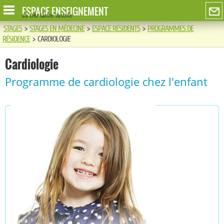
ESPACE ENSEIGNEMENT
du CHU Sainte-Justine
STAGES
>
STAGES EN MÉDECINE
>
ESPACE RÉSIDENTS
>
PROGRAMMES DE
RÉSIDENCE
>
CARDIOLOGIE
Cardiologie
Programme de cardiologie chez l'enfant