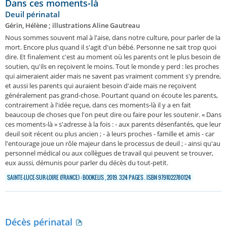
Dans ces moments-là
Deuil périnatal
Gérin, Hélène ; illustrations Aline Gautreau
Nous sommes souvent mal à l'aise, dans notre culture, pour parler de la
mort. Encore plus quand il s'agit d'un bébé. Personne ne sait trop quoi
dire. Et finalement c'est au moment où les parents ont le plus besoin de
soutien, qu'ils en reçoivent le moins. Tout le monde y perd : les proches
qui aimeraient aider mais ne savent pas vraiment comment s'y prendre,
et aussi les parents qui auraient besoin d'aide mais ne reçoivent
généralement pas grand-chose. Pourtant quand on écoute les parents,
contrairement à l'idée reçue, dans ces moments-là il y a en fait
beaucoup de choses que l'on peut dire ou faire pour les soutenir. « Dans
ces moments-là » s'adresse à la fois : - aux parents désenfantés, que leur
deuil soit récent ou plus ancien ; - à leurs proches - famille et amis - car
l'entourage joue un rôle majeur dans le processus de deuil ; - ainsi qu'au
personnel médical ou aux collègues de travail qui peuvent se trouver,
eux aussi, démunis pour parler du décès du tout-petit.
SAINTE-LUCE-SUR-LOIRE (FRANCE) : BOOKELIS , 2019. 324 PAGES . ISBN 9791022780124
Décès périnatal