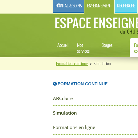
HÔPITAL & SOINS
ENSEIGNEMENT
RECHERCHE
ESPACE ENSEIGN
du CHU S
Accueil
Nos
Stages
Fo
services
co
Formation continue
>
Simulation
FORMATION CONTINUE
ABCdaire
Simulation
Formations en ligne