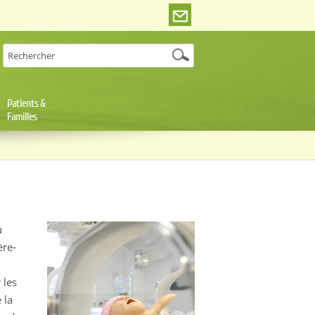
Patients &
Familles
u
ère-
 les
 la