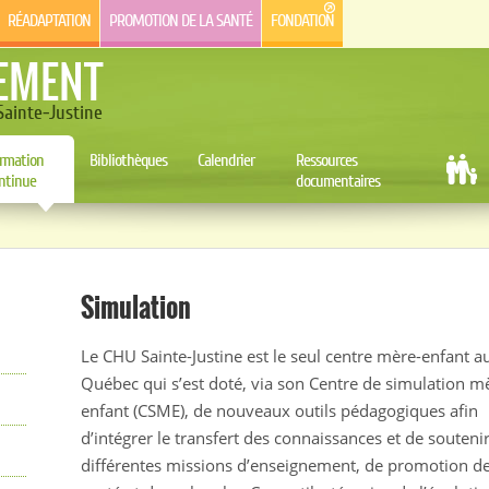
RÉADAPTATION
PROMOTION DE LA SANTÉ
FONDATION
EMENT
ainte-Justine
rmation
Bibliothèques
Calendrier
Ressources
ntinue
documentaires
Simulation
Le CHU Sainte-Justine est le seul centre mère-enfant a
Québec qui s’est doté, via son Centre de simulation m
enfant (CSME), de nouveaux outils pédagogiques afin
d’intégrer le transfert des connaissances et de soutenir
différentes missions d’enseignement, de promotion de