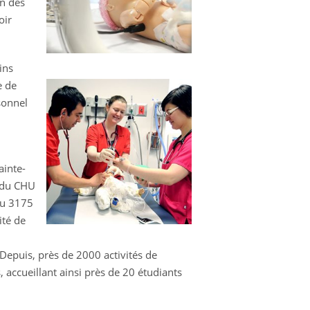
on des
oir
ins
e de
sonnel
ainte-
l du CHU
 au 3175
ité de
Depuis, près de 2000 activités de
 accueillant ainsi près de 20 étudiants