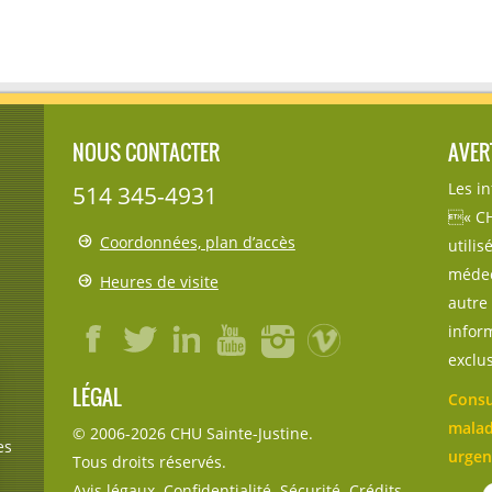
NOUS CONTACTER
AVER
Les i
514 345-4931
« CH
Coordonnées, plan d’accès
utili
médec
Heures de visite
autre 
inform
exclu
LÉGAL
Consu
malad
© 2006-
2026
CHU Sainte-Justine.
es
urgen
Tous droits réservés.
Avis légaux
Confidentialité
Sécurité
Crédits