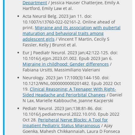
Department
/ Jessica Hauser Chatterjee, Emily A
Hartford, Emily Law et al.
Acta Neurol Belg. 2023 Jan 11. doi:
10.1007/s13760-022-02161-2. Online ahead of
print.
Migraine and its association with pubertal
maturation and behavioral traits among
adolescent girls
/ Vincent T Martin, Cecily S
Fassler, Kelly J Brunst et al.
Eur J Paediatr Neurol. 2023 Jan;42:122-125. doi:
10.1016/j.ejpn.2023.01.002. Epub 2023 Jan 6.
Migraine in childhood: Gender differences
/
Fabiana Ursitti, Massimiliano Valeriani
Neurology. 2023 Jan 17;100(3):144-150. doi:
10.1212/WNL.0000000000201482. Epub 2022 Oct
19.
Clinical Reasoning: A Teenager With Right-
Sided Headache and Periorbital Changes
/ Daniel
N Lax, Marielle Kabbouche, Joanne Kacperski
Pediatr Neurol. 2023 Jan;138:81-86. doi:
10.1016/j.pediatrneurol.2022.10.010. Epub 2022
Oct 28.
Peripheral Nerve Blocks: A Tool for
Inpatient Pediatric Status Migrainosus
/ Ajay
Goenka, Mahesh Chikkannaiah, Laura D Fonseca