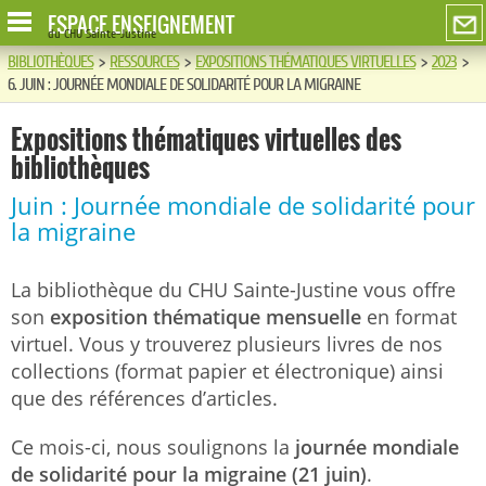
ESPACE ENSEIGNEMENT
du CHU Sainte-Justine
BIBLIOTHÈQUES
>
RESSOURCES
>
EXPOSITIONS THÉMATIQUES VIRTUELLES
>
2023
>
6. JUIN : JOURNÉE MONDIALE DE SOLIDARITÉ POUR LA MIGRAINE
Expositions thématiques virtuelles des
bibliothèques
Juin : Journée mondiale de solidarité pour
la migraine
La bibliothèque du CHU Sainte-Justine vous offre
son
exposition thématique mensuelle
en format
virtuel. Vous y trouverez plusieurs livres de nos
collections (format papier et électronique) ainsi
que des références d’articles.
Ce mois-ci, nous soulignons la
journée mondiale
de solidarité pour la migraine (21 juin)
.