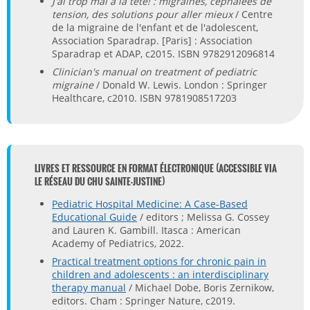
J'ai trop mal à la tête! : migraines, céphalées de
tension, des solutions pour aller mieux
/ Centre
de la migraine de l'enfant et de l'adolescent,
Association Sparadrap. [Paris] : Association
Sparadrap et ADAP, c2015. ISBN 9782912096814
Clinician's manual on treatment of pediatric
migraine
/ Donald W. Lewis. London : Springer
Healthcare, c2010. ISBN 9781908517203
LIVRES ET RESSOURCE EN FORMAT ÉLECTRONIQUE (ACCESSIBLE VIA
LE RÉSEAU DU CHU SAINTE-JUSTINE)
Pediatric Hospital Medicine: A Case-Based
Educational Guide
/ editors ; Melissa G. Cossey
and Lauren K. Gambill. Itasca : American
Academy of Pediatrics, 2022.
Practical treatment options for chronic pain in
children and adolescents : an interdisciplinary
therapy manual
/ Michael Dobe, Boris Zernikow,
editors. Cham : Springer Nature, c2019.