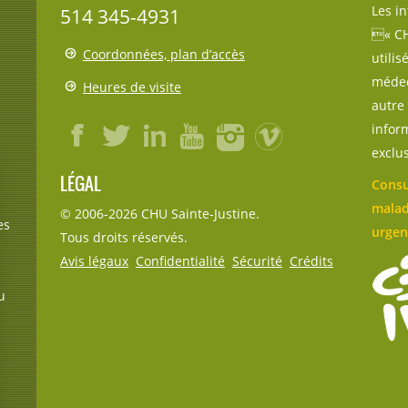
Les i
514 345-4931
« CH
Coordonnées, plan d’accès
utili
médec
Heures de visite
autre 
inform
exclu
LÉGAL
Consu
malad
© 2006-
2026
CHU Sainte-Justine.
es
urgen
Tous droits réservés.
Avis légaux
Confidentialité
Sécurité
Crédits
u