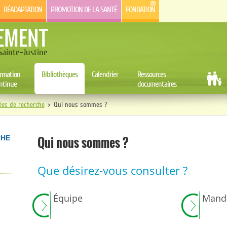
RÉADAPTATION
PROMOTION DE LA SANTÉ
FONDATION
EMENT
ainte-Justine
rmation
Bibliothèques
Calendrier
Ressources
ntinue
documentaires
ées de recherche
>
Qui nous sommes ?
Qui nous sommes ?
CHE
Que désirez-vous consulter ?
Équipe
Mand