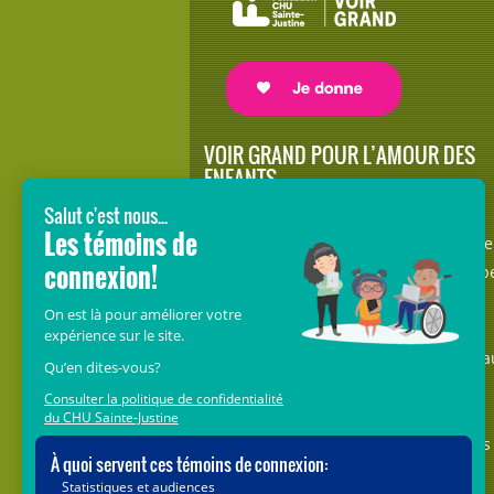
VOIR GRAND POUR L’AMOUR DES
ENFANTS
Avec le soutien de donateurs comme
vous au cœur de la campagne majeure
Voir Grand, nous conduisons les équip
soignantes vers les opportunités de la
science et des nouvelles technologies
pour que chaque enfant, où qu’il soit a
Québec, accède au savoir-faire et au
savoir-être uniques du CHU Sainte-
Justine. Ensemble, unissons nos forces
pour leur avenir.