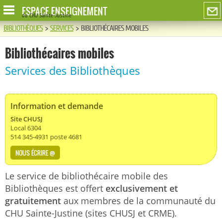
ESPACE ENSEIGNEMENT
du CHU Sainte-Justine
BIBLIOTHÈQUES
>
SERVICES
>
BIBLIOTHÉCAIRES MOBILES
Bibliothécaires mobiles
Services des Bibliothèques
Information et demande
Site CHUSJ
Local 6304
514 345-4931 poste 4681
NOUS ÉCRIRE @
Le service de bibliothécaire mobile des
Bibliothèques est offert
exclusivement et
gratuitement
aux membres de la communauté du
CHU Sainte-Justine (sites CHUSJ et CRME).