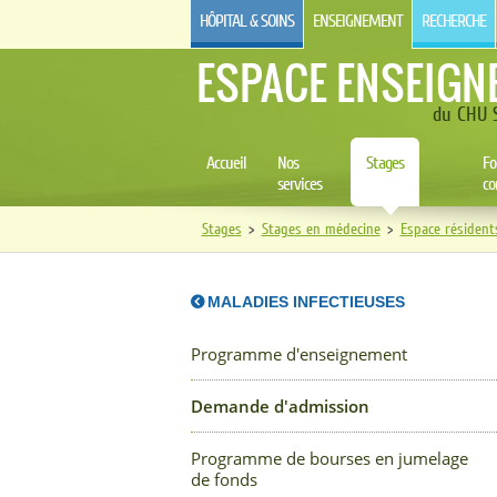
HÔPITAL & SOINS
ENSEIGNEMENT
RECHERCHE
ESPACE ENSEIGN
du CHU S
Accueil
Nos
Stages
Fo
services
co
Stages
>
Stages en médecine
>
Espace résident
MALADIES INFECTIEUSES
Programme d'enseignement
Demande d'admission
Programme de bourses en jumelage
de fonds