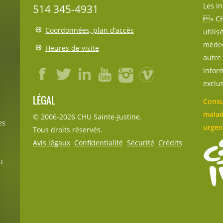
Les i
514 345-4931
« CH
Coordonnées, plan d’accès
utili
médec
Heures de visite
autre 
inform
exclu
LÉGAL
Consu
malad
© 2006-
2026
CHU Sainte-Justine.
es
urgen
Tous droits réservés.
Avis légaux
Confidentialité
Sécurité
Crédits
u