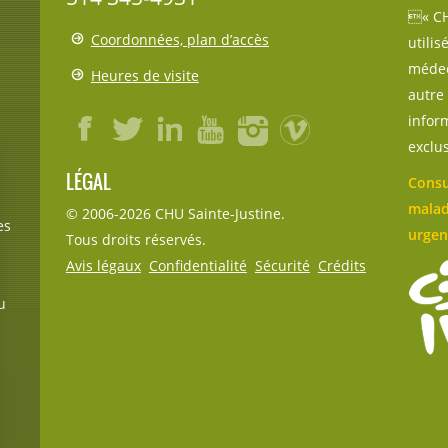
« CH
Coordonnées, plan d’accès
utili
médec
Heures de visite
autre 
inform
exclu
LÉGAL
Consu
malad
© 2006-
2026
CHU Sainte-Justine.
es
urgen
Tous droits réservés.
Avis légaux
Confidentialité
Sécurité
Crédits
u