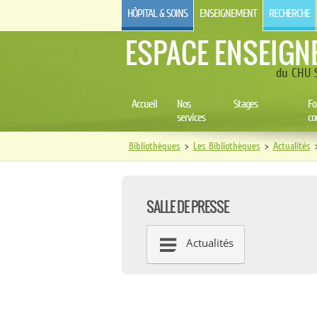
HÔPITAL & SOINS
ENSEIGNEMENT
RECHERCHE
ESPACE ENSEIGN
du CHU S
Accueil
Nos
Stages
Fo
services
co
Bibliothèques
>
Les Bibliothèques
>
Actualités
SALLE DE PRESSE
Actualités