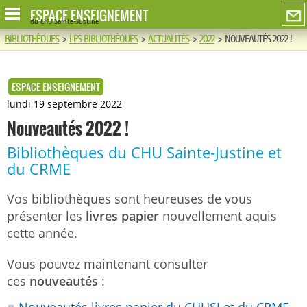
ESPACE ENSEIGNEMENT
du CHU Sainte-Justine
BIBLIOTHÈQUES
>
LES BIBLIOTHÈQUES
>
ACTUALITÉS
>
2022
>
NOUVEAUTÉS 2022 !
ESPACE ENSEIGNEMENT
lundi 19 septembre 2022
Nouveautés 2022 !
Bibliothèques du CHU Sainte-Justine et
du CRME
Vos bibliothèques sont heureuses de vous
présenter les
livres papier
nouvellement aquis
cette année.
Vous pouvez maintenant consulter
ces
nouveautés
: