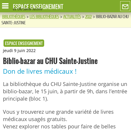
ESPACE ENSEIGNEMENT
du CHU Sainte-Justine
BIBLIOTHÈQUES
>
LES BIBLIOTHÈQUES
>
ACTUALITÉS
>
2022
>
BIBLIO-BAZAR AU CHU
SAINTE-JUSTINE
ESPACE ENSEIGNEMENT
jeudi 9 juin 2022
Biblio-bazar au CHU Sainte-Justine
Don de livres médicaux !
La bibliothèque du CHU Sainte-Justine organise un
biblio-bazar, le 15 juin, à partir de 9h, dans l’entrée
principale (bloc 1).
Vous y trouverez une grande variété de livres
médicaux usagés gratuits.
Venez explorer nos tables pour faire de belles