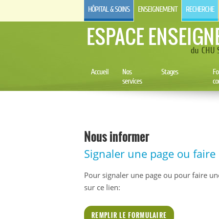
HÔPITAL & SOINS
ENSEIGNEMENT
RECHERCHE
ESPACE ENSEIGN
du CHU S
Accueil
Nos
Stages
Fo
services
co
Nous informer
Signaler une page ou fair
Pour signaler une page ou pour faire un
sur ce lien:
REMPLIR LE FORMULAIRE