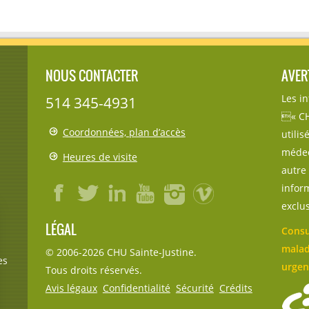
NOUS CONTACTER
AVER
Les i
514 345-4931
« CH
Coordonnées, plan d’accès
utili
médec
Heures de visite
autre 
inform
exclu
LÉGAL
Consu
malad
© 2006-
2026
CHU Sainte-Justine.
es
urgen
Tous droits réservés.
Avis légaux
Confidentialité
Sécurité
Crédits