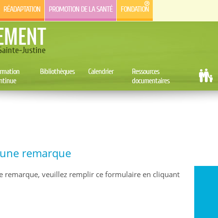
RÉADAPTATION
PROMOTION DE LA SANTÉ
FONDATION
EMENT
ainte-Justine
rmation
Bibliothèques
Calendrier
Ressources
ntinue
documentaires
e une remarque
e remarque, veuillez remplir ce formulaire en cliquant