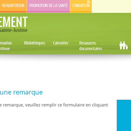
RÉADAPTATION
PROMOTION DE LA SANTÉ
FONDATION
EMENT
ainte-Justine
rmation
Bibliothèques
Calendrier
Ressources
ntinue
documentaires
e une remarque
e remarque, veuillez remplir ce formulaire en cliquant