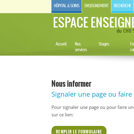
HÔPITAL & SOINS
ENSEIGNEMENT
RECHERCHE
ESPACE ENSEIGN
du CHU S
Accueil
Nos
Stages
Fo
services
co
Nous informer
Signaler une page ou fair
Pour signaler une page ou pour faire un
sur ce lien:
REMPLIR LE FORMULAIRE