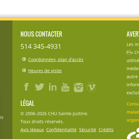
NOUS CONTACTER
AVER
Les i
514 345-4931
« CH
Coordonnées, plan d’accès
utili
médec
Heures de visite
autre 
inform
exclu
LÉGAL
Consu
malad
© 2006-
2026
CHU Sainte-Justine.
es
urgen
Tous droits réservés.
Avis légaux
Confidentialité
Sécurité
Crédits