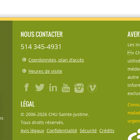
NOUS CONTACTER
AVER
Les i
514 345-4931
« CH
Coordonnées, plan d’accès
utili
médec
Heures de visite
autre 
inform
exclu
LÉGAL
Consu
malad
© 2006-
2026
CHU Sainte-Justine.
es
urgen
Tous droits réservés.
Avis légaux
Confidentialité
Sécurité
Crédits