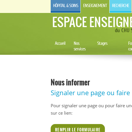
HÔPITAL & SOINS
ENSEIGNEMENT
RECHERCHE
ESPACE ENSEIGN
du CHU S
Accueil
Nos
Stages
Fo
services
co
Nous informer
Signaler une page ou fair
Pour signaler une page ou pour faire un
sur ce lien:
REMPLIR LE FORMULAIRE