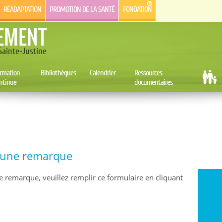
RÉADAPTATION
PROMOTION DE LA SANTÉ
FONDATION
EMENT
ainte-Justine
rmation
Bibliothèques
Calendrier
Ressources
ntinue
documentaires
e une remarque
e remarque, veuillez remplir ce formulaire en cliquant