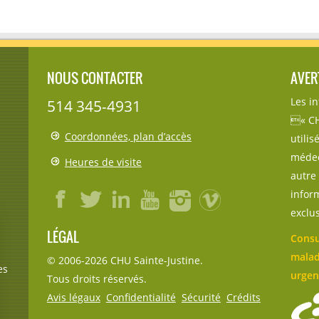
NOUS CONTACTER
AVER
Les i
514 345-4931
« CH
Coordonnées, plan d’accès
utili
médec
Heures de visite
autre 
inform
exclu
LÉGAL
Consu
malad
© 2006-
2026
CHU Sainte-Justine.
es
urgen
Tous droits réservés.
Avis légaux
Confidentialité
Sécurité
Crédits