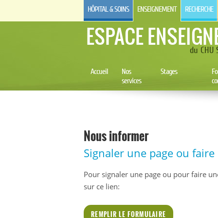
HÔPITAL & SOINS
ENSEIGNEMENT
RECHERCHE
ESPACE ENSEIGN
du CHU S
Accueil
Nos
Stages
Fo
services
co
Nous informer
Signaler une page ou fair
Pour signaler une page ou pour faire un
sur ce lien:
REMPLIR LE FORMULAIRE