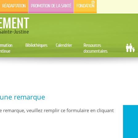
RÉADAPTATION
PROMOTION DE LA SANTÉ
FONDATION
EMENT
ainte-Justine
rmation
Bibliothèques
Calendrier
Ressources
ntinue
documentaires
e une remarque
e remarque, veuillez remplir ce formulaire en cliquant