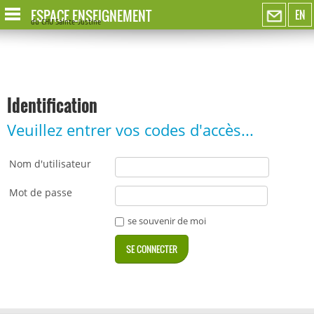
ESPACE ENSEIGNEMENT
EN
du CHU Sainte-Justine
Identification
Veuillez entrer vos codes d'accès...