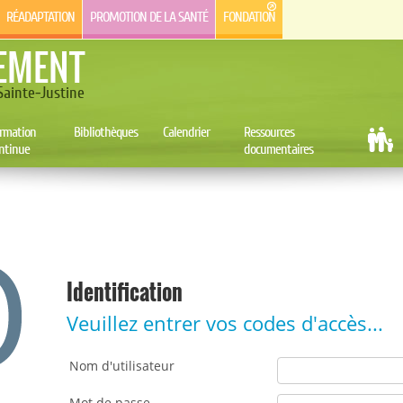
RÉADAPTATION
PROMOTION DE LA SANTÉ
FONDATION
EMENT
ainte-Justine
rmation
Bibliothèques
Calendrier
Ressources
ntinue
documentaires
Identification
Veuillez entrer vos codes d'accès...