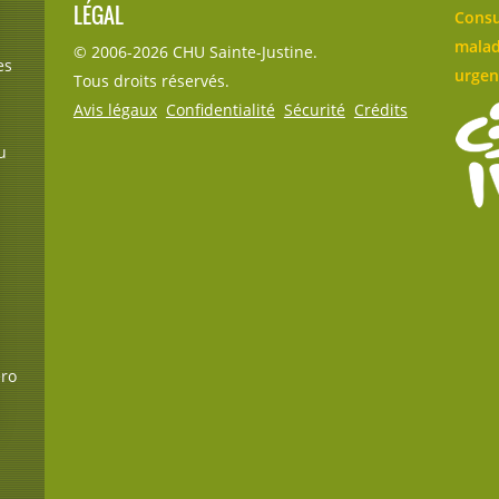
LÉGAL
Consu
malad
© 2006-
2026
CHU Sainte-Justine.
es
urgen
Tous droits réservés.
Avis légaux
Confidentialité
Sécurité
Crédits
u
éro