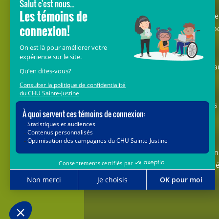
Avec le soutien de donateurs comme
vous au cœur de la campagne majeure
Voir Grand, nous conduisons les équip
soignantes vers les opportunités de la
science et des nouvelles technologies
pour que chaque enfant, où qu’il soit a
Québec, accède au savoir-faire et au
savoir-être uniques du CHU Sainte-
Justine. Ensemble, unissons nos forces
pour leur avenir.
Merci de voir grand avec nous.
Vous pouvez également faire votre don
par la poste ou par téléphone au num
1-888-235-DONS (3667)
sans frais