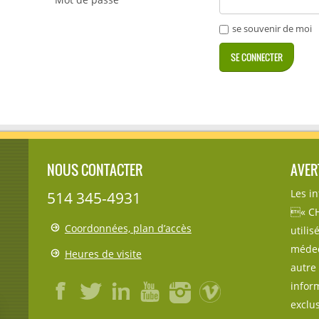
NOUS CONTACTER
AVER
Les i
514 345-4931
« CH
Coordonnées, plan d’accès
utili
médec
Heures de visite
autre 
inform
exclu