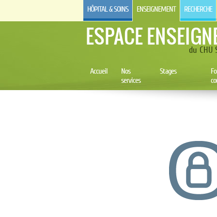
HÔPITAL & SOINS
ENSEIGNEMENT
RECHERCHE
ESPACE ENSEIGN
du CHU S
Accueil
Nos
Stages
Fo
services
co