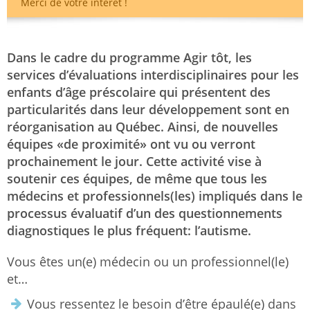
Merci de votre intérêt !
Dans le cadre du programme Agir tôt,
les
services d’évaluation
s
interdisciplinaires
pour les
enfants d’âge préscolaire qui présentent des
particularités dans leur développement
sont en
réorganisation au Québec.
Ainsi, de nouvelles
équipes «de
proximité»
ont vu ou verront
prochainement le jour
. Cette activité vise à
soutenir ces équipes
, de même que t
ous les
médecins et professionnel
s
(les)
impliqués dans le
processus
évaluatif
d’un des
questionnement
s
diagnos
t
ique
s
le plus fréquent: l’autisme.
Vous êtes un(e) médecin ou un professionnel(le)
et…
Vous
ressentez le besoin d’être épaulé(e) dans