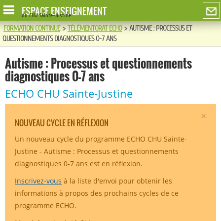
ESPACE ENSEIGNEMENT
du CHU Sainte-Justine
FORMATION CONTINUE
>
TÉLÉMENTORAT ECHO
>
AUTISME : PROCESSUS ET
QUESTIONNEMENTS DIAGNOSTIQUES 0-7 ANS
Autisme : Processus et questionnements
diagnostiques 0-7 ans
ECHO CHU Sainte-Justine
×
NOUVEAU CYCLE EN RÉFLEXION
Un nouveau cycle du programme ECHO CHU Sainte-
Justine - Autisme : Processus et questionnements
diagnostiques 0-7 ans est en réflexion.
Inscrivez-vous
à la liste d'envoi pour obtenir les
informations à propos des prochains cycles de ce
programme ECHO.