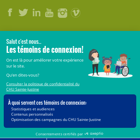
LÉGAL
© 2006-
2026
CHU Sainte-Justine.
Tous droits réservés.
Avis légaux
Confidentialité
Sécurité
Crédits