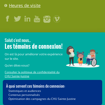
Heures de visite
LÉGAL
© 2006-
2026
CHU Sainte-Justine.
Tous droits réservés.
Avis légaux
Confidentialité
Sécurité
Crédits