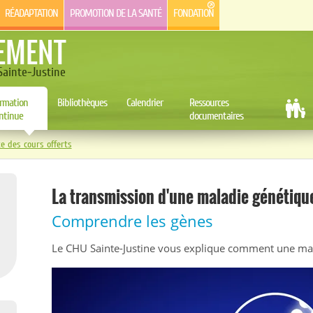
RÉADAPTATION
PROMOTION DE LA SANTÉ
FONDATION
EMENT
ainte-Justine
rmation
Bibliothèques
Calendrier
Ressources
ntinue
documentaires
te des cours offerts
La transmission d'une maladie génétiqu
Comprendre les gènes
Le CHU Sainte-Justine vous explique comment une mal