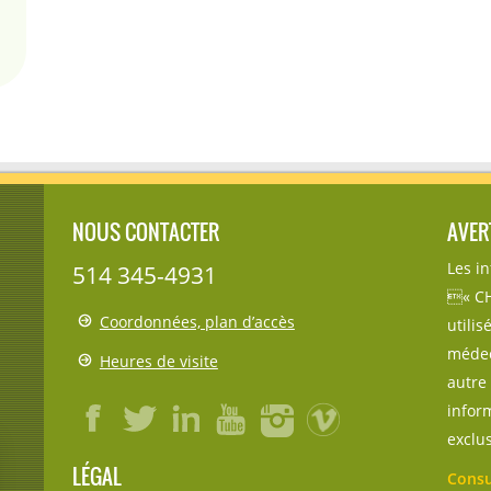
NOUS CONTACTER
AVER
Les i
514 345-4931
« CH
Coordonnées, plan d’accès
utili
médec
Heures de visite
autre 
inform
exclu
LÉGAL
Consu