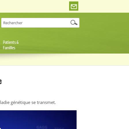
Patients &
Familles
e
adie génétique se transmet.