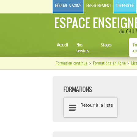
HÔPITAL & SOINS
ENSEIGNEMENT
RECHERCHE
ESPACE ENSEIGN
du CHU S
Accueil
Nos
Stages
Fo
services
co
Formation continue
>
Formations en ligne
>
Lis
FORMATIONS
Retour à la liste