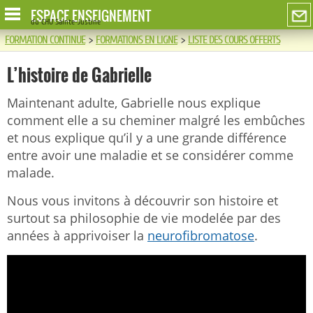
ESPACE ENSEIGNEMENT
du CHU Sainte-Justine
FORMATION CONTINUE
>
FORMATIONS EN LIGNE
>
LISTE DES COURS OFFERTS
L’histoire de Gabrielle
Maintenant adulte, Gabrielle nous explique
comment elle a su cheminer malgré les embûches
et nous explique qu’il y a une grande différence
entre avoir une maladie et se considérer comme
malade.
Nous vous invitons à découvrir son histoire et
surtout sa philosophie de vie modelée par des
années à apprivoiser la
neurofibromatose
.