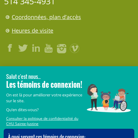
514 345-4931
Coordonnées, plan d’accès
Heures de visite
LÉGAL
© 2006-
2026
CHU Sainte-Justine.
Tous droits réservés.
Avis légaux
Confidentialité
Sécurité
Crédits