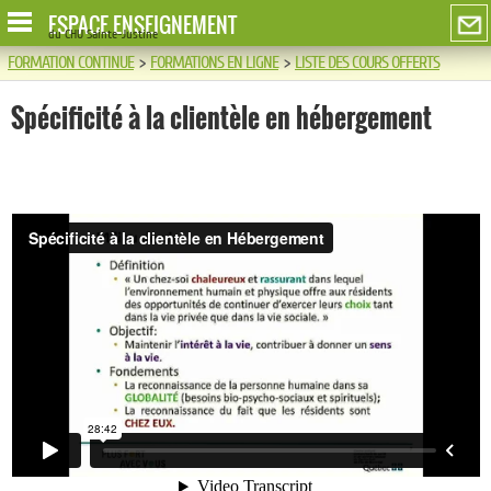
ESPACE ENSEIGNEMENT
du CHU Sainte-Justine
FORMATION CONTINUE
>
FORMATIONS EN LIGNE
>
LISTE DES COURS OFFERTS
Spécificité à la clientèle en hébergement