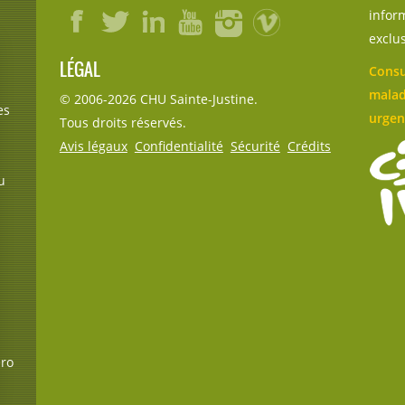
inform
exclu
LÉGAL
Consu
malad
© 2006-
2026
CHU Sainte-Justine.
es
urgen
Tous droits réservés.
Avis légaux
Confidentialité
Sécurité
Crédits
u
éro