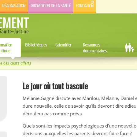
RÉADAPTATION
PROMOTION DE LA SANTÉ
FONDATION
EMENT
ainte-Justine
rmation
Bibliothèques
Calendrier
Ressources
ntinue
documentaires
te des cours offerts
Le jour où tout bascule
Mélanie Gagné discute avec Marilou, Mélanie, Daniel e
dure nouvelle, celle de savoir qu’ils devront dire adieu
déroulera pas comme prévu.
Quels sont les impacts psychologiques d’une nouvelle 
décisions auxquelles les parents devront faire face ?