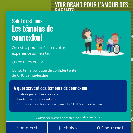
VOIR GRAND POUR L’AMOUR DES
ENFANTS
Avec le soutien de donateurs comme
vous au cœur de la campagne majeure
Voir Grand, nous conduisons les équip
soignantes vers les opportunités de la
science et des nouvelles technologies
pour que chaque enfant, où qu’il soit a
Québec, accède au savoir-faire et au
savoir-être uniques du CHU Sainte-
Justine. Ensemble, unissons nos forces
pour leur avenir.
Merci de voir grand avec nous.
Vous pouvez également faire votre don
par la poste ou par téléphone au num
1-888-235-DONS (3667)
sans frais