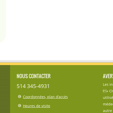
NOUS CONTACTER
AVER
Les i
514 345-4931
« CH
Coordonnées, plan d’accès
utili
médec
Heures de visite
autre 