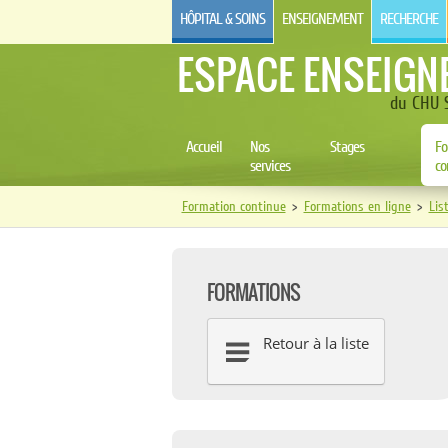
HÔPITAL & SOINS
ENSEIGNEMENT
RECHERCHE
ESPACE ENSEIGN
du CHU S
Accueil
Nos
Stages
Fo
services
co
Formation continue
>
Formations en ligne
>
Lis
FORMATIONS
Retour à la liste