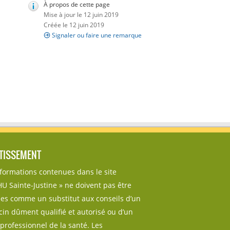
À propos de cette page
Mise à jour le 12 juin 2019
Créée le 12 juin 2019
Signaler ou faire une remarque
TISSEMENT
nformations contenues dans le site
U Sainte-Justine » ne doivent pas être
sées comme un substitut aux conseils d’un
in dûment qualifié et autorisé ou d’un
professionnel de la santé. Les