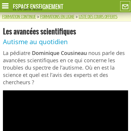
ESPACE ENSEIGNEMENT
du CHU Sainte-Justine
FORMATION CONTINUE
>
FORMATIONS EN LIGNE
>
LISTE DES COURS OFFERTS
Les avancées scientifiques
Autisme au quotidien
La pédiatre
Dominique Cousineau
nous parle des
avancées scientifiques en ce qui concerne les
troubles du spectre de l’autisme. Où en est la
science et quel est l’avis des experts et des
chercheurs ?