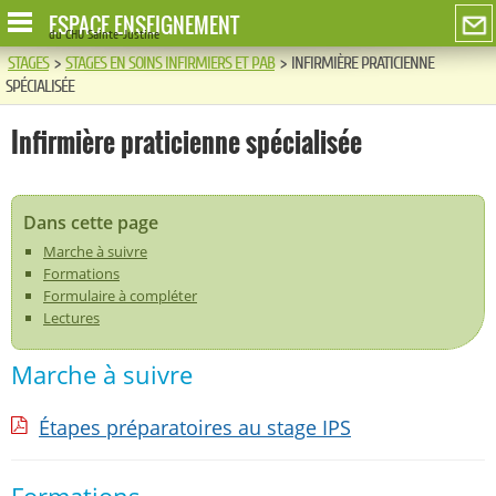
ESPACE ENSEIGNEMENT
du CHU Sainte-Justine
STAGES
>
STAGES EN SOINS INFIRMIERS ET PAB
>
INFIRMIÈRE PRATICIENNE
SPÉCIALISÉE
Infirmière praticienne spécialisée
Dans cette page
Marche à suivre
Formations
Formulaire à compléter
Lectures
Marche à suivre
Étapes préparatoires au stage IPS