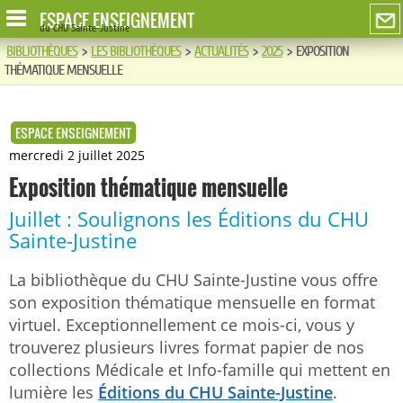
ESPACE ENSEIGNEMENT
du CHU Sainte-Justine
BIBLIOTHÈQUES
>
LES BIBLIOTHÈQUES
>
ACTUALITÉS
>
2025
>
EXPOSITION
THÉMATIQUE MENSUELLE
ESPACE ENSEIGNEMENT
mercredi 2 juillet 2025
Exposition thématique mensuelle
Juillet : Soulignons les Éditions du CHU
Sainte-Justine
La bibliothèque du CHU Sainte-Justine vous offre
son exposition thématique mensuelle en format
virtuel. Exceptionnellement ce mois-ci, vous y
trouverez plusieurs livres format papier de nos
collections Médicale et Info-famille qui mettent en
lumière les
Éditions du CHU Sainte-Justine
.