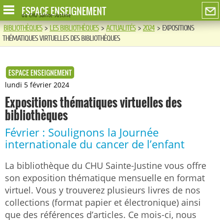
ESPACE ENSEIGNEMENT
du CHU Sainte-Justine
BIBLIOTHÈQUES
>
LES BIBLIOTHÈQUES
>
ACTUALITÉS
>
2024
>
EXPOSITIONS
THÉMATIQUES VIRTUELLES DES BIBLIOTHÈQUES
ESPACE ENSEIGNEMENT
lundi 5 février 2024
Expositions thématiques virtuelles des
bibliothèques
Février : Soulignons la Journée
internationale du cancer de l’enfant
La bibliothèque du CHU Sainte-Justine vous offre
son exposition thématique mensuelle en format
virtuel. Vous y trouverez plusieurs livres de nos
collections (format papier et électronique) ainsi
que des références d’articles. Ce mois-ci, nous