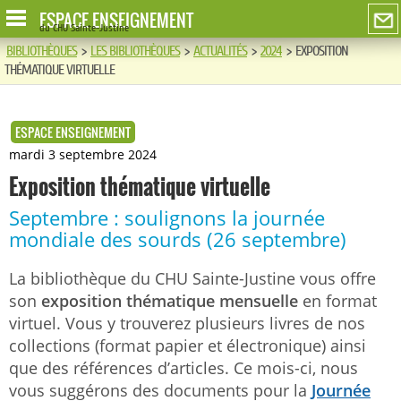
ESPACE ENSEIGNEMENT
du CHU Sainte-Justine
BIBLIOTHÈQUES
>
LES BIBLIOTHÈQUES
>
ACTUALITÉS
>
2024
>
EXPOSITION
THÉMATIQUE VIRTUELLE
ESPACE ENSEIGNEMENT
mardi 3 septembre 2024
Exposition thématique virtuelle
Septembre : soulignons la journée
mondiale des sourds (26 septembre)
La bibliothèque du CHU Sainte-Justine vous offre
son
exposition thématique mensuelle
en format
virtuel. Vous y trouverez plusieurs livres de nos
collections (format papier et électronique) ainsi
que des références d’articles. Ce mois-ci, nous
vous suggérons des documents pour la
Journée