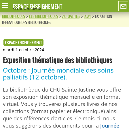
ESPACE ENSEIGNEMENT
du CHU Sainte-Justine
BIBLIOTHÈQUES
>
LES BIBLIOTHÈQUES
>
ACTUALITÉS
>
2024
>
EXPOSITION
THÉMATIQUE DES BIBLIOTHÈQUES
ESPACE ENSEIGNEMENT
mardi 1 octobre 2024
Exposition thématique des bibliothèques
Octobre : Journée mondiale des soins
palliatifs (12 octobre).
La bibliothèque du CHU Sainte-Justine vous offre
son exposition thématique mensuelle en format
virtuel. Vous y trouverez plusieurs livres de nos
collections (format papier et électronique) ainsi
que des références d’articles. Ce mois-ci, nous
vous suggérons des documents pour la
Journée