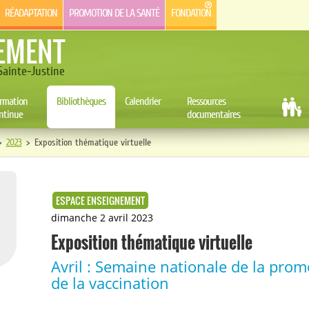
RÉADAPTATION
PROMOTION DE LA SANTÉ
FONDATION
EMENT
ainte-Justine
rmation
Bibliothèques
Calendrier
Ressources
ntinue
documentaires
>
2023
>
Exposition thématique virtuelle
ESPACE ENSEIGNEMENT
dimanche 2 avril 2023
Exposition thématique virtuelle
Avril : Semaine nationale de la prom
de la vaccination