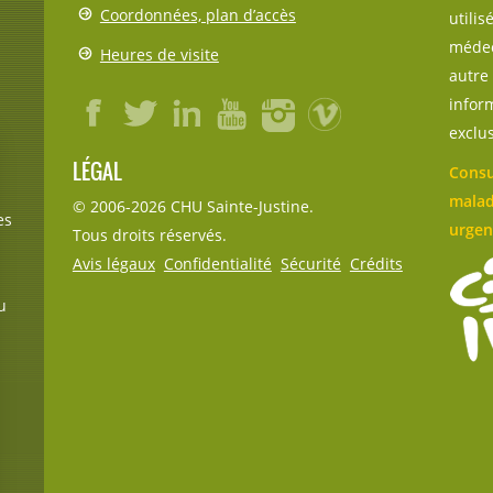
Coordonnées, plan d’accès
utili
médec
Heures de visite
autre 
inform
exclu
LÉGAL
Consu
malad
© 2006-
2026
CHU Sainte-Justine.
es
urgen
Tous droits réservés.
Avis légaux
Confidentialité
Sécurité
Crédits
u