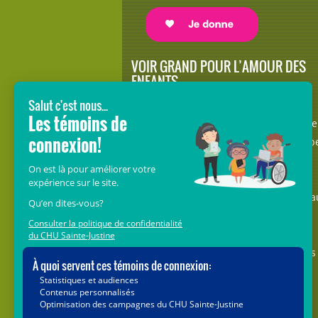
VOIR GRAND POUR L’AMOUR DES
ENFANTS
Avec le soutien de donateurs comme
vous au cœur de la campagne majeure
Voir Grand, nous conduisons les équip
soignantes vers les opportunités de la
science et des nouvelles technologies
pour que chaque enfant, où qu’il soit a
Québec, accède au savoir-faire et au
savoir-être uniques du CHU Sainte-
Justine. Ensemble, unissons nos forces
pour leur avenir.
Merci de voir grand avec nous.