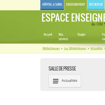
HÔPITAL & SOINS
ENSEIGNEMENT
RECHERCHE
ESPACE ENSEIGN
du CHU S
Accueil
Nos
Stages
Fo
services
co
Bibliothèques
>
Les Bibliothèques
>
Actualités
SALLE DE PRESSE
Actualités