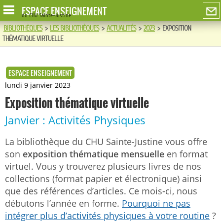
ESPACE ENSEIGNEMENT
du CHU Sainte-Justine
BIBLIOTHÈQUES
>
LES BIBLIOTHÈQUES
>
ACTUALITÉS
>
2023
>
EXPOSITION
THÉMATIQUE VIRTUELLE
ESPACE ENSEIGNEMENT
lundi 9 janvier 2023
Exposition thématique virtuelle
Janvier : Activités Physiques
La bibliothèque du CHU Sainte-Justine vous offre
son
exposition thématique mensuelle
en format
virtuel. Vous y trouverez plusieurs livres de nos
collections (format papier et électronique) ainsi
que des références d’articles. Ce mois-ci, nous
débutons l’année en forme.
Pourquoi ne pas
intégrer plus d’activités physiques à votre routine
?