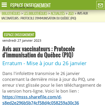
ESPACE ENSEIGNEMENT
du CHU Sainte-Justine
BIBLIOTHÈQUES
>
LES BIBLIOTHÈQUES
>
ACTUALITÉS
>
2023
>
AVIS AUX
VACCINATEURS : PROTOCOLE D'IMMUNISATION DU QUÉBEC (PIQ)
ESPACE ENSEIGNEMENT
vendredi 27 janvier 2023
Avis aux vaccinateurs : Protocole
d'immunisation du Québec (PIQ)
Erratum - Mise à jour du 26 janvier
Dans l'infolettre transmise le 26 janvier
concernant la dernière mise à jour du PIQ, une
erreur s'est glissée pour le lien téléchargement de
la version hors-ligne. Voici le bon lien :
https://msss.sharefile.com/d-
s8ed2e296b5b74cf58d4c058259a30c36