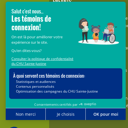
ENFANTS
Avec le soutien de donateurs comme
vous au cœur de la campagne majeure
Voir Grand, nous conduisons les équip
soignantes vers les opportunités de la
science et des nouvelles technologies
pour que chaque enfant, où qu’il soit a
Québec, accède au savoir-faire et au
savoir-être uniques du CHU Sainte-
Justine. Ensemble, unissons nos forces
pour leur avenir.
Merci de voir grand avec nous.
Vous pouvez également faire votre don
par la poste ou par téléphone au num
1-888-235-DONS (3667)
sans frais