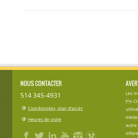
NOUS CONTACTER
AVER
Les i
514 345-4931
« CH
Coordonnées, plan d’accès
utili
médec
Heures de visite
autre 
inform