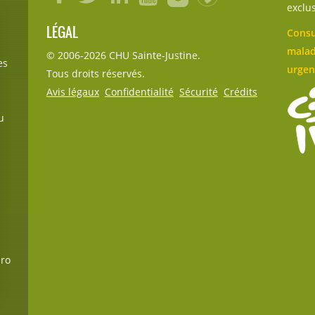
exclu
LÉGAL
Consu
malad
© 2006-
2026
CHU Sainte-Justine.
es
urgen
Tous droits réservés.
Avis légaux
Confidentialité
Sécurité
Crédits
u
éro