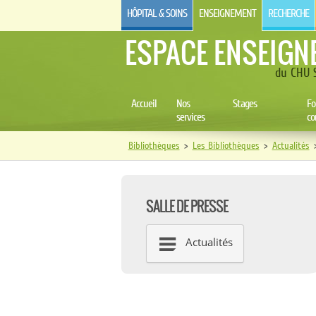
HÔPITAL & SOINS
ENSEIGNEMENT
RECHERCHE
ESPACE ENSEIGN
du CHU S
Accueil
Nos
Stages
Fo
services
co
Bibliothèques
>
Les Bibliothèques
>
Actualités
SALLE DE PRESSE
Actualités