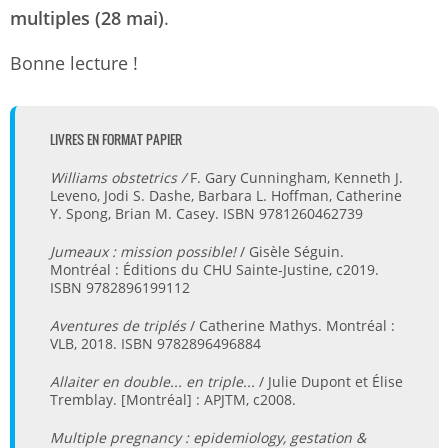
multiples (28 mai)
.
Bonne lecture !
LIVRES EN FORMAT PAPIER
Williams obstetrics /
F. Gary Cunningham, Kenneth J.
Leveno, Jodi S. Dashe, Barbara L. Hoffman, Catherine
Y. Spong, Brian M. Casey. ISBN 9781260462739
Jumeaux : mission possible!
/ Gisèle Séguin.
Montréal : Éditions du CHU Sainte-Justine, c2019.
ISBN 9782896199112
Aventures de triplés
/ Catherine Mathys. Montréal :
VLB, 2018. ISBN 9782896496884
Allaiter en double... en triple...
/ Julie Dupont et Élise
Tremblay. [Montréal] : APJTM, c2008.
Multiple pregnancy : epidemiology, gestation &