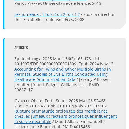
Paris : Presses Universitaires de France, 2015.
Les jumeaux : 1 fois 2 ou 2 fois 1 ?
/ sous la direction
de L'Escabelle. Toulouse : Érès, 2008.
ARTICLES
Epidemiology. 2025 Mar 1;36(2):165-173. doi:
10.1097/EDE.0000000000001809. Epub 2024 Nov 13.
Accounting for Twins and Other Multiple Births in
Perinatal Studies of Live Births Conducted Using
Healthcare Administration Data
/ Jeremy P Brown,
Jennifer J Yland, Paige L Williams et al. PMID
39887117
Gynecol Obstet Fertil Senol. 2025 Mar 26:S2468-
7189(25)00083-2. doi: 10.1016/j.gofs.2025.03.004.
Rupture prématurée prolongée des membranes
chez les jumeaux : facteurs pronostiques influençant
la survie néonatale
/ Maud Allary, Emmanuelle
Lesieur, Julie Blanc et al. PMID 40154661