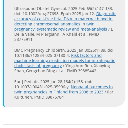
Ultrasound Obstet Gynecol. 2025 Feb;65(2):147-153.
doi: 10.1002/uog.27698. Epub 2025 Jan 12.
Diagnostic
accuracy of cell-free fetal DNA in maternal blood in
detecting chromosomal anomalies in twin
pregnancy: systematic review and meta-analysis
/ L
Della Valle, M Piergianni, A Khalil et al. PMID
38775911
BMC Pregnancy Childbirth. 2025 Jan 30;25(1):89. doi:
10.1186/s12884-025-07180-4.
Risk factors and
machine learning prediction models for intrahepatic
cholestasis of pregnancy
/ Yingchun Ren, Xiaoying
Shan, Gengchao Ding et al. PMID 39885442
Eur J Pediatr. 2025 Jan 28;184(2):158. doi:
10.1007/s00431-025-05996-y.
Neonatal outcomes in
twin pregnancies in Finland from 2008 to 2023
/ Ilari
Kuitunen. PMID 39875784