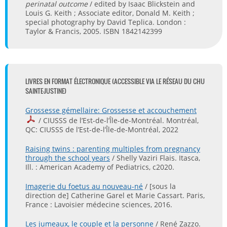
perinatal outcome
/ edited by Isaac Blickstein and
Louis G. Keith ; Associate editor, Donald M. Keith ;
special photography by David Teplica. London :
Taylor & Francis, 2005. ISBN 1842142399
LIVRES EN FORMAT ÉLECTRONIQUE (ACCESSIBLE VIA LE RÉSEAU DU CHU
SAINTE-JUSTINE)
Grossesse gémellaire: Grossesse et accouchement
/ CIUSSS de l’Est-de-l’Île-de-Montréal. Montréal,
QC: CIUSSS de l’Est-de-l’Île-de-Montréal, 2022
Raising twins : parenting multiples from pregnancy
through the school years
/ Shelly Vaziri Flais. Itasca,
Ill. : American Academy of Pediatrics, c2020.
Imagerie du foetus au nouveau-né
/ [sous la
direction de] Catherine Garel et Marie Cassart. Paris,
France : Lavoisier médecine sciences, 2016.
Les jumeaux, le couple et la personne
/ René Zazzo.