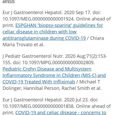
ARTICLES
Eur J Gastroenterol Hepatol. 2020 Sep 17. doi:
10.1097/MEG.0000000000001924. Online ahead of
print.
ESPGHAN 'biopsy-sparing' guidelines for
celiac disease in children with low
antitransglutaminase during COVID-19
/ Chiara
Maria Trovato et al.
J Pediatr Gastroenterol Nutr. 2020 Aug;71(2):153-
155. doi: 10.1097/MPG.0000000000002809.
Pediatric Crohn Disease and Multisystem
Inflammatory Syndrome in Children (MIS-C) and
COVID-19 Treated With Infliximab
/ Michael T
Dolinger, Hannibal Person, Rachel Smith et al.
Eur J Gastroenterol Hepatol. 2020 Jul 23. doi:
10.1097/MEG.0000000000001858. Online ahead of
print.
COVID-19 and celiac disease - concerns to