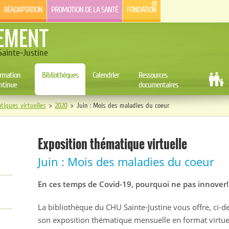
RÉADAPTATION
PROMOTION DE LA SANTÉ
FONDATION
EMENT
ainte-Justine
rmation
Bibliothèques
Calendrier
Ressources
ntinue
documentaires
tiques virtuelles
>
2020
>
Juin : Mois des maladies du coeur
Exposition thématique virtuelle
Juin : Mois des maladies du coeur
En ces temps de Covid-19, pourquoi ne pas innover!
La bibliothèque du CHU Sainte-Justine vous offre, ci-d
son exposition thématique mensuelle en format virtue