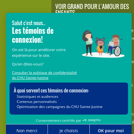
VOIR GRAND POUR L’AMOUR DES
ENFANTS
Avec le soutien de donateurs comme
vous au cœur de la campagne majeure
Voir Grand, nous conduisons les équip
soignantes vers les opportunités de la
science et des nouvelles technologies
pour que chaque enfant, où qu’il soit a
Québec, accède au savoir-faire et au
savoir-être uniques du CHU Sainte-
Justine. Ensemble, unissons nos forces
pour leur avenir.
Merci de voir grand avec nous.
Vous pouvez également faire votre don
par la poste ou par téléphone au num
1-888-235-DONS (3667)
sans frais