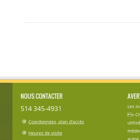
NOUS CONTACTER
AVER
Les i
514 345-4931
« CH
Coordonnées, plan d’accès
utili
médec
Heures de visite
autre 