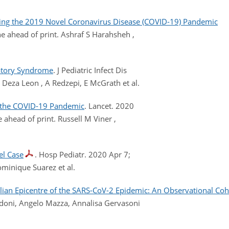
ring the 2019 Novel Coronavirus Disease (COVID-19) Pandemic
e ahead of print. Ashraf S Harahsheh ,
atory Syndrome
. J Pediatric Infect Dis
Deza Leon , A Redzepi, E McGrath et al.
g the COVID-19 Pandemic
. Lancet. 2020
head of print. Russell M Viner ,
el Case
. Hosp Pediatr. 2020 Apr 7;
ominique Suarez et al.
alian Epicentre of the SARS-CoV-2 Epidemic: An Observational Coh
rdoni, Angelo Mazza, Annalisa Gervasoni