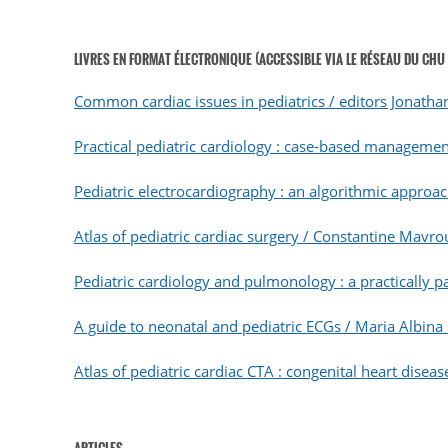
LIVRES EN FORMAT ÉLECTRONIQUE (ACCESSIBLE VIA LE RÉSEAU DU CHU 
Common cardiac issues in pediatrics / editors Jonath
Practical pediatric cardiology : case-based management 
Pediatric electrocardiography : an algorithmic approa
Atlas of pediatric cardiac surgery / Constantine Mavroud
Pediatric cardiology and pulmonology : a practically p
A guide to neonatal and pediatric ECGs / Maria Albina 
Atlas of pediatric cardiac CTA : congenital heart dise
ARTICLES