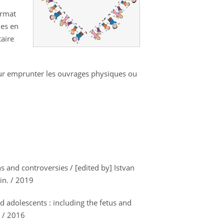
ormat
les en
taire
our emprunter les ouvrages physiques ou
and controversies / [edited by] Istvan
lin. / 2019
d adolescents : including the fetus and
. / 2016