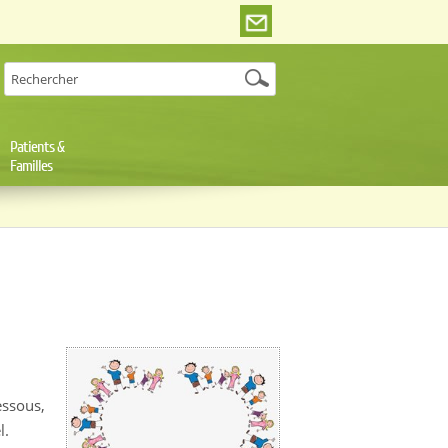
Patients &
Familles
essous,
l.