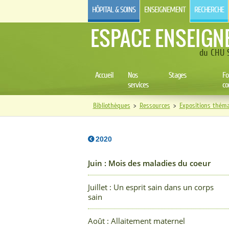
HÔPITAL & SOINS
ENSEIGNEMENT
RECHERCHE
ESPACE ENSEIGN
du CHU S
Accueil
Nos
Stages
Fo
services
co
Bibliothèques
>
Ressources
>
Expositions théma
2020
Juin : Mois des maladies du coeur
Juillet : Un esprit sain dans un corps
sain
Août : Allaitement maternel