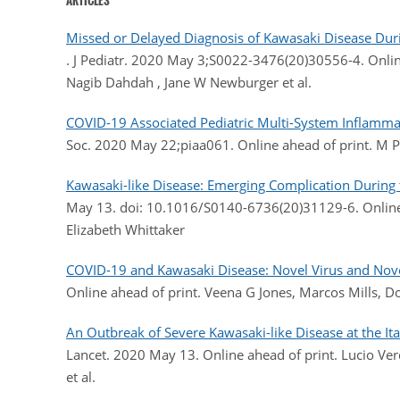
Missed or Delayed Diagnosis of Kawasaki Disease Du
. J Pediatr. 2020 May 3;S0022-3476(20)30556-4. Onlin
Nagib Dahdah , Jane W Newburger et al.
COVID-19 Associated Pediatric Multi-System Inflamm
Soc. 2020 May 22;piaa061. Online ahead of print. M P 
Kawasaki-like Disease: Emerging Complication Durin
May 13. doi: 10.1016/S0140-6736(20)31129-6. Online a
Elizabeth Whittaker
COVID-19 and Kawasaki Disease: Novel Virus and Nov
Online ahead of print. Veena G Jones, Marcos Mills, D
An Outbreak of Severe Kawasaki-like Disease at the It
Lancet. 2020 May 13. Online ahead of print. Lucio Ve
et al.