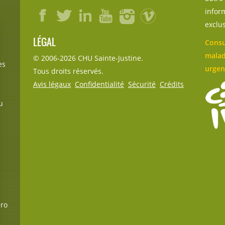
inform
exclu
LÉGAL
Consu
malad
© 2006-
2026
CHU Sainte-Justine.
es
urgen
Tous droits réservés.
Avis légaux
Confidentialité
Sécurité
Crédits
u
éro