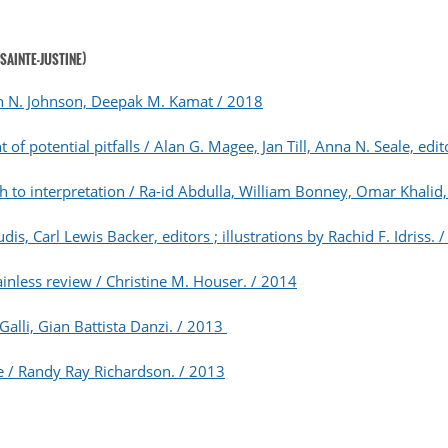
SAINTE-JUSTINE)
an N. Johnson, Deepak M. Kamat / 2018
of potential pitfalls / Alan G. Magee, Jan Till, Anna N. Seale, edi
ch to interpretation / Ra-id Abdulla, William Bonney, Omar Khali
is, Carl Lewis Backer, editors ; illustrations by Rachid F. Idriss. 
ainless review / Christine M. Houser. / 2014
Galli, Gian Battista Danzi. / 2013
ase / Randy Ray Richardson. / 2013