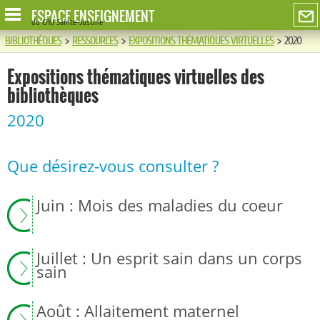
ESPACE ENSEIGNEMENT
du CHU Sainte-Justine
BIBLIOTHÈQUES
>
RESSOURCES
>
EXPOSITIONS THÉMATIQUES VIRTUELLES
>
2020
Expositions thématiques virtuelles des
bibliothèques
2020
Que désirez-vous consulter ?
Juin : Mois des maladies du coeur
Juillet : Un esprit sain dans un corps
sain
Août : Allaitement maternel