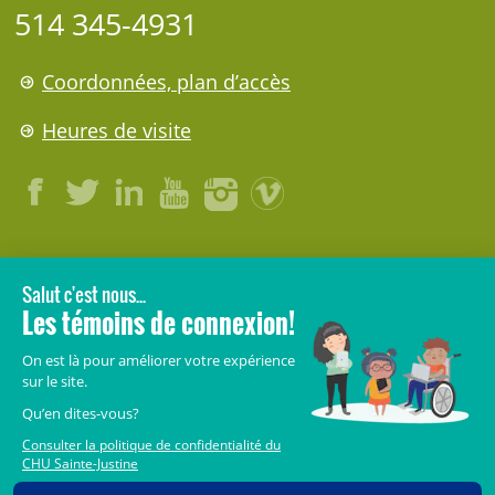
514 345-4931
Coordonnées, plan d’accès
Heures de visite
LÉGAL
© 2006-
2026
CHU Sainte-Justine.
Tous droits réservés.
Avis légaux
Confidentialité
Sécurité
Crédits